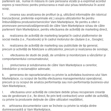
partenerii săi, numai în măsura în care persoana vizată și-a exprimat acordul
expres și neechivoc pentru prelucrarea e-mail-ului și/sau telefonului în acest
scop;
f. crearea sau analizarea de profiluri (e.g, utilizând informațiile din istoricul
tranzacțional, preferințe exprimate etc.) asupra utilizatorilor fie pentru
îmbunătățirea produselor/serviciilor Vam Marketplace, fie pentru a oferi o
promovare personalizată/generală de către Vam Marketplace si/sau de către
partenerii Vam Marketplace, pentru efectuarea de activități de marketing direct,
g. realizarea de activități de marketing targetat în cadrul platformelor de
social media (i.e., Facebook) și în cadrul motorului de căutare (i.e., Google);
h. realizarea de activități de marketing sau publicitate de tip general,
precum și activități de fidelizare a utilizatorilor, precum și realizarea de sondaje,
i. efectuarea de studii de piață, de urmărire și monitorizare a vânzărilor și
comportamentului consumatorului;
j. prelucrarea și soluționarea de către Vam Marketplace a cererilor,
întrebărilor și reclamațiilor adresate;
k. generarea de rapoarte/analize cu privire la activitatea business-ului Vam
Marketplace, cu scopul de facilita efectuarea managementului operațional,
precum și cu scopul de analiza performanța sau non-performanța business-ului
Vam Marketplace,
l. efectuarea unor activități de colectare debite și/sau recuperare creanțe
sau de gestionare (i.e., fie direct, fie prin terți contractori) unor astfel de activități,
cu privire la produsele deținute de către utilizatori neplătitori,
m. arhivarea documentelor care se încheie cu privire la relația dintre
dumneavoastră și Vam Marketplace,