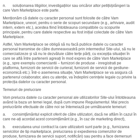
n. soluționarea litigiilor, investigațiilor sau oricăror altor petiții/plângeri la
care Vam Marketplace este parte.
Menționăm că datele cu caracter personal sunt folosite de către Vam
Marketplace, uneori, pentru o serie de scopuri secundare (e.g., arhivare, audit
intern, extern etc.), acestea fiind întotdeauna compatibile cu scopurile
principale, pentru care datele respective au fost inițial colectate de către Vam
Marketplace.
Astfel, Vam Marketplace se obligă să nu facă publice datele cu caracter
personal transmise de către dumneavoastră prin intermediul Site-ului, să nu le
comercializeze și să nu le dezvăluie către terțe părți, cu excepția situației în
care se află între partenerii agreați în mod expres de către Vam Marketplace
(e.g., spre exemplu comerciantii – furnizori de produse - inregistrati pe
platforma, furnizorii de servicii de curierat, furnizorii de servicii de gestiune-
economică etc.). Într-o asemenea situație, Vam Marketplace se va asigura că
partenerul colaborator, ales cu atenție, va îndeplini cerințele legale cu privire la
protecția datelor cu caracter personal.
Temeiuri de prelucrare
Vom prelucra datele cu caracter personal ale utilizatorilor Site-ului întotdeauna
având la baza un temei legal, după cum impune Regulamentul. Mai precis
prelucrările efectuate de către noi se întemeiază pe următoarele temeiuri:
a. consimțământul explicit oferit de către utilizatori, dacă ne aflăm în cazul în
care ne-ați acordat acest consimțământ (e.g., în caz de marketing direct),
b. executarea unui contract la care utilizatorii sunt parte (e.g., furnizarea
serviciilor de tip marketplace, prelucrarea și expedierea comenzilor de
produse, furnizarea de servicii suport, notificări) sau pentru a face demersuri