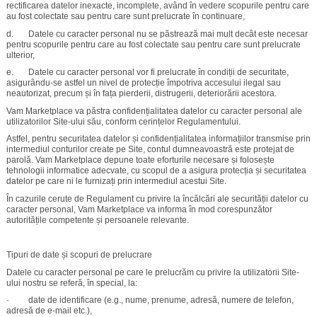
rectificarea datelor inexacte, incomplete, având în vedere scopurile pentru care
au fost colectate sau pentru care sunt prelucrate în continuare,
d. Datele cu caracter personal nu se păstrează mai mult decât este necesar
pentru scopurile pentru care au fost colectate sau pentru care sunt prelucrate
ulterior,
e. Datele cu caracter personal vor fi prelucrate în condiții de securitate,
asigurându-se astfel un nivel de protecție împotriva accesului ilegal sau
neautorizat, precum și în fața pierderii, distrugerii, deteriorării acestora.
Vam Marketplace va păstra confidențialitatea datelor cu caracter personal ale
utilizatorilor Site-ului său, conform cerințelor Regulamentului.
Astfel, pentru securitatea datelor și confidențialitatea informațiilor transmise prin
intermediul conturilor create pe Site, contul dumneavoastră este protejat de
parolă. Vam Marketplace depune toate eforturile necesare și folosește
tehnologii informatice adecvate, cu scopul de a asigura protecția și securitatea
datelor pe care ni le furnizați prin intermediul acestui Site.
În cazurile cerute de Regulament cu privire la încălcări ale securității datelor cu
caracter personal, Vam Marketplace va informa în mod corespunzător
autoritățile competente și persoanele relevante.
Tipuri de date și scopuri de prelucrare
Datele cu caracter personal pe care le prelucrăm cu privire la utilizatorii Site-
ului nostru se referă, în special, la:
· date de identificare (e.g., nume, prenume, adresă, numere de telefon,
adresă de e-mail etc.),