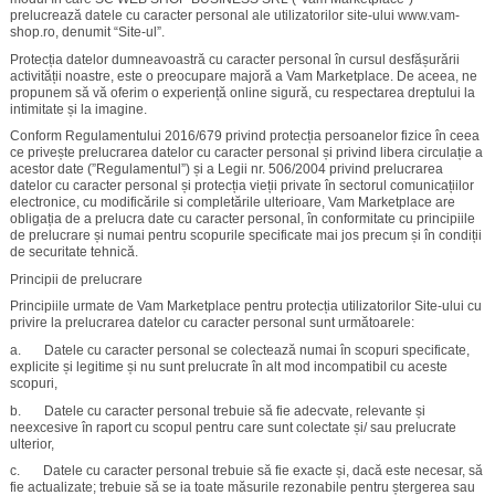
prelucrează datele cu caracter personal ale utilizatorilor site-ului www.vam-
shop.ro, denumit “Site-ul”.
Protecția datelor dumneavoastră cu caracter personal în cursul desfășurării
activității noastre, este o preocupare majoră a Vam Marketplace. De aceea, ne
propunem să vă oferim o experiență online sigură, cu respectarea dreptului la
intimitate și la imagine.
Conform Regulamentului 2016/679 privind protecția persoanelor fizice în ceea
ce privește prelucrarea datelor cu caracter personal și privind libera circulație a
acestor date (”Regulamentul”) și a Legii nr. 506/2004 privind prelucrarea
datelor cu caracter personal și protecția vieții private în sectorul comunicațiilor
electronice, cu modificările si completările ulterioare, Vam Marketplace are
obligația de a prelucra date cu caracter personal, în conformitate cu principiile
de prelucrare și numai pentru scopurile specificate mai jos precum și în condiții
de securitate tehnică.
Principii de prelucrare
Principiile urmate de Vam Marketplace pentru protecția utilizatorilor Site-ului cu
privire la prelucrarea datelor cu caracter personal sunt următoarele:
a. Datele cu caracter personal se colectează numai în scopuri specificate,
explicite și legitime și nu sunt prelucrate în alt mod incompatibil cu aceste
scopuri,
b. Datele cu caracter personal trebuie să fie adecvate, relevante și
neexcesive în raport cu scopul pentru care sunt colectate și/ sau prelucrate
ulterior,
c. Datele cu caracter personal trebuie să fie exacte și, dacă este necesar, să
fie actualizate; trebuie să se ia toate măsurile rezonabile pentru ștergerea sau