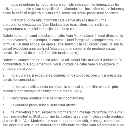
· date referitoare la modul în care sunt utilizate sau intenționează să fie
utilizate produsele și/sau serviciile Vam Marketplace, incluzând și alte informații
aflate în strânsă legătură cu utilizarea serviciilor și/sau produselor solicitate,
· precum și orice alte informații care derivă din acestea în urma
prelucrărilor efectuate de Vam Marketplace (e.g., istoric tranzacțional,
segmentarea clientelei in funcție de diferite criterii.
Datele personale sunt colectate de către Vam Marketplace, în mod direct de la
dumneavoastră, de exemplu, în contextul unei înregistrări (completarea unui
formular), al unui sondaj de opinie, apel telefonic în call center, concurs sau în
cursul executării unui contract (plasarea unei comenzi de produse și/sau
servicii, istoricul de cumpărături din marketplace).
Datele cu caracter personal cu privire la utilizatorii Site-ului vor fi prelucrate în
conformitate cu Regulamentul și vor fi utilizate de către Vam Marketplace în
următoarele scopuri:
a. -prelucrarea și expedierea comenzilor de produse, precum și prestarea
serviciilor comandate;
b. - informarea utilizatorilor cu privire la statusul comenzilor plasate, prin
telefon și prin mesaje transmise prin e-mail și SMS;
c. - facturarea produselor și serviciilor comandate;
d. - evaluarea produselor și serviciilor oferite;
e. de marketing direct, respectiv informare prin mesaje transmise prin e-mail
(e.g., newsletter) și SMS cu privire la produse și servicii (inclusiv noile produse
și servicii ale Vam Marketplace sau ale partenerilor săi), promoții, concursuri
sau orice alte acțiuni de marketing desfășurate de către Vam Marketplace și de