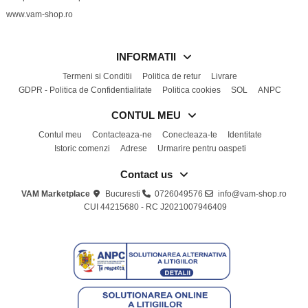
www.vam-shop.ro
INFORMATII
Termeni si Conditii
Politica de retur
Livrare
GDPR - Politica de Confidentialitate
Politica cookies
SOL
ANPC
CONTUL MEU
Contul meu
Contacteaza-ne
Conecteaza-te
Identitate
Istoric comenzi
Adrese
Urmarire pentru oaspeti
Contact us
VAM Marketplace
Bucuresti
0726049576
info@vam-shop.ro
CUI 44215680 - RC J2021007946409