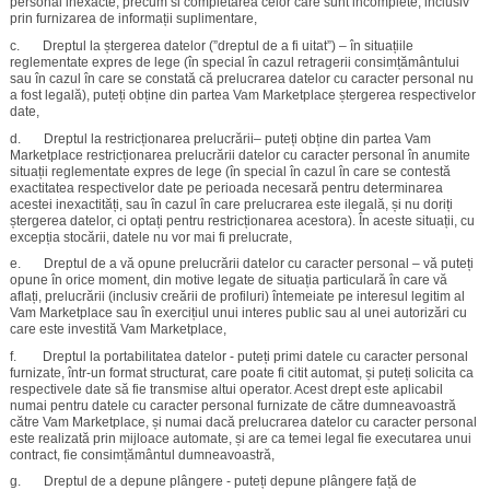
personal inexacte, precum si completarea celor care sunt incomplete, inclusiv
prin furnizarea de informații suplimentare,
c. Dreptul la ștergerea datelor (”dreptul de a fi uitat”) – în situațiile
reglementate expres de lege (în special în cazul retragerii consimțământului
sau în cazul în care se constată că prelucrarea datelor cu caracter personal nu
a fost legală), puteți obține din partea Vam Marketplace ștergerea respectivelor
date,
d. Dreptul la restricționarea prelucrării– puteți obține din partea Vam
Marketplace restricționarea prelucrării datelor cu caracter personal în anumite
situații reglementate expres de lege (în special în cazul în care se contestă
exactitatea respectivelor date pe perioada necesară pentru determinarea
acestei inexactități, sau în cazul în care prelucrarea este ilegală, și nu doriți
ștergerea datelor, ci optați pentru restricționarea acestora). În aceste situații, cu
excepția stocării, datele nu vor mai fi prelucrate,
e. Dreptul de a vă opune prelucrării datelor cu caracter personal – vă puteți
opune în orice moment, din motive legate de situația particulară în care vă
aflați, prelucrării (inclusiv creării de profiluri) întemeiate pe interesul legitim al
Vam Marketplace sau în exercițiul unui interes public sau al unei autorizări cu
care este investită Vam Marketplace,
f. Dreptul la portabilitatea datelor - puteți primi datele cu caracter personal
furnizate, într-un format structurat, care poate fi citit automat, și puteți solicita ca
respectivele date să fie transmise altui operator. Acest drept este aplicabil
numai pentru datele cu caracter personal furnizate de către dumneavoastră
către Vam Marketplace, și numai dacă prelucrarea datelor cu caracter personal
este realizată prin mijloace automate, și are ca temei legal fie executarea unui
contract, fie consimțământul dumneavoastră,
g. Dreptul de a depune plângere - puteți depune plângere față de