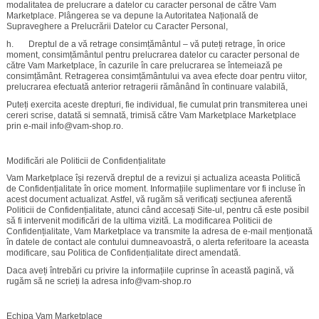
modalitatea de prelucrare a datelor cu caracter personal de către Vam
Marketplace. Plângerea se va depune la Autoritatea Națională de
Supraveghere a Prelucrării Datelor cu Caracter Personal,
h. Dreptul de a vă retrage consimțământul – vă puteți retrage, în orice
moment, consimțământul pentru prelucrarea datelor cu caracter personal de
către Vam Marketplace, în cazurile în care prelucrarea se întemeiază pe
consimțământ. Retragerea consimțământului va avea efecte doar pentru viitor,
prelucrarea efectuată anterior retragerii rămânând în continuare valabilă,
Puteți exercita aceste drepturi, fie individual, fie cumulat prin transmiterea unei
cereri scrise, datată si semnată, trimisă către Vam Marketplace Marketplace
prin e-mail info@vam-shop.ro.
Modificări ale Politicii de Confidențialitate
Vam Marketplace își rezervă dreptul de a revizui și actualiza aceasta Politică
de Confidențialitate în orice moment. Informațiile suplimentare vor fi incluse în
acest document actualizat. Astfel, vă rugăm să verificați secțiunea aferentă
Politicii de Confidențialitate, atunci când accesați Site-ul, pentru că este posibil
să fi intervenit modificări de la ultima vizită. La modificarea Politicii de
Confidențialitate, Vam Marketplace va transmite la adresa de e-mail menționată
în datele de contact ale contului dumneavoastră, o alerta referitoare la aceasta
modificare, sau Politica de Confidențialitate direct amendată.
Daca aveți întrebări cu privire la informațiile cuprinse în această pagină, vă
rugăm să ne scrieți la adresa info@vam-shop.ro
Echipa Vam Marketplace