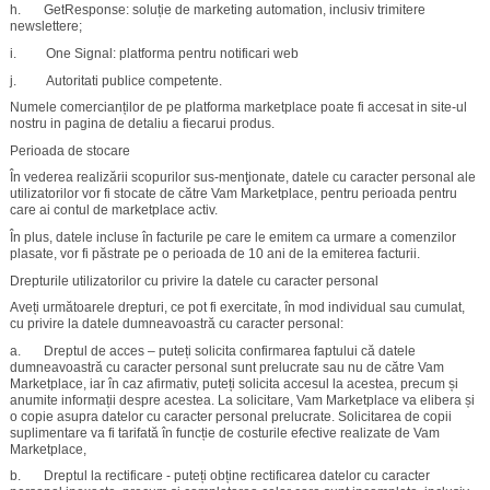
h. GetResponse: soluție de marketing automation, inclusiv trimitere
newslettere;
i. One Signal: platforma pentru notificari web
j. Autoritati publice competente.
Numele comercianților de pe platforma marketplace poate fi accesat in site-ul
nostru in pagina de detaliu a fiecarui produs.
Perioada de stocare
În vederea realizării scopurilor sus-menţionate, datele cu caracter personal ale
utilizatorilor vor fi stocate de către Vam Marketplace, pentru perioada pentru
care ai contul de marketplace activ.
În plus, datele incluse în facturile pe care le emitem ca urmare a comenzilor
plasate, vor fi păstrate pe o perioada de 10 ani de la emiterea facturii.
Drepturile utilizatorilor cu privire la datele cu caracter personal
Aveți următoarele drepturi, ce pot fi exercitate, în mod individual sau cumulat,
cu privire la datele dumneavoastră cu caracter personal:
a. Dreptul de acces – puteți solicita confirmarea faptului că datele
dumneavoastră cu caracter personal sunt prelucrate sau nu de către Vam
Marketplace, iar în caz afirmativ, puteți solicita accesul la acestea, precum și
anumite informații despre acestea. La solicitare, Vam Marketplace va elibera și
o copie asupra datelor cu caracter personal prelucrate. Solicitarea de copii
suplimentare va fi tarifată în funcție de costurile efective realizate de Vam
Marketplace,
b. Dreptul la rectificare - puteți obține rectificarea datelor cu caracter