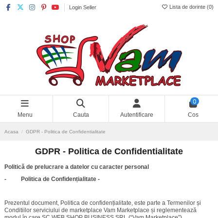
Lista de dorinte (
0
)
Login Seller
0
Menu
Cauta
Autentificare
Cos
Acasa
GDPR - Politica de Confidentialitate
GDPR - Politica de Confidentialitate
Politică de prelucrare a datelor cu caracter personal
- Politica de Confidențialitate -
Prezentul document, Politica de confidențialitate, este parte a Termenilor și
Conditiilor serviciului de marketplace Vam Marketplace și reglementează
modul în care SC WEB SHOP BUSINESS SRL (“Vam Marketplace”)