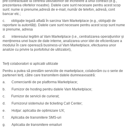
pre-contractuale la cererea utilizatorilor de încheiere a unui contract (e.g.,
prezentarea ofertelor noastre). Datele care sunt necesare pentru acest scop
sunt: nume si prenume,adresă de e-mail, număr de telefon, adresă, cont
bancar etc.;
c. obligație legală aflată în sarcina Vam Marketplace (e.g., obligații de
raportare la autorități). Datele care sunt necesare pentru acest scop sunt nume
si prenume, adresa
d. interesului legitim al Vam Marketplace (i.e., centralizarea operațiunilor și
menținerea unei baze de date interne, analizarea unor idei de eficientizare a
modului în care operează business-ul Vam Marketplace, efectuarea unor
analize cu privire la portofoliul de utilizatori),
Terți colaboratori si aplicatii utilizate
Pentru a putea să prestăm serviciile de marketplace, colaborăm cu o serie de
parteneri terți, către care transmitem datele dumneavoastră:
a. Comerciantii de pe platforma Marketplace;
b. Furnizor de hosting pentru datele Vam Marketplace;
c. Furnizor de servicii de curierat;
d. Furnizorul sistemului de ticketing Call Center;
e. Hotjar: aplicatia de optimizare UX;
f. Aplicatia de transmitere SMS-uri
g. Aplicatia de transmitere emailuri