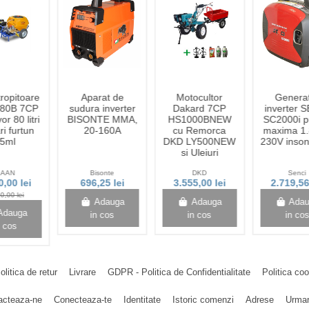
ropitoare
Aparat de
Motocultor
Genera
80B 7CP
sudura inverter
Dakard 7CP
inverter 
r 80 litri
BISONTE MMA,
HS1000BNEW
SC2000i p
ri furtun
20-160A
cu Remorca
maxima 1
5ml
DKD LY500NEW
230V inson
si Uleiuri
KAAN
Bisonte
DKD
Senci
0,00 lei
696,25 lei
3.555,00 lei
2.719,56
0,00 lei
Adauga
Adauga
Ada
Adauga
in cos
in cos
in co
n cos
olitica de retur
Livrare
GDPR - Politica de Confidentialitate
Politica co
acteaza-ne
Conecteaza-te
Identitate
Istoric comenzi
Adrese
Urmar