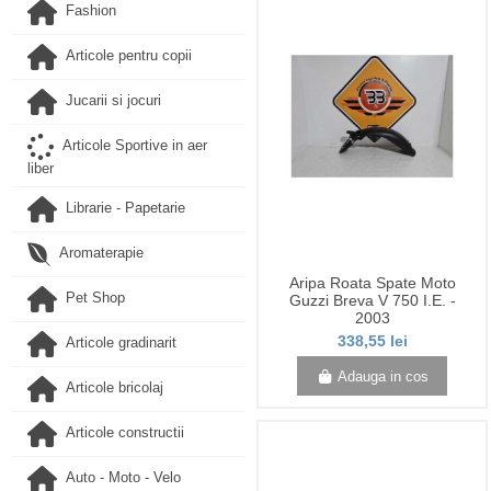
Fashion
Articole pentru copii
Jucarii si jocuri
Articole Sportive in aer
liber
Librarie - Papetarie
Aromaterapie
Aripa Roata Spate Moto
Pet Shop
Guzzi Breva V 750 I.E. -
2003
338,55 lei
Articole gradinarit
Adauga in cos
Articole bricolaj
Articole constructii
Auto - Moto - Velo