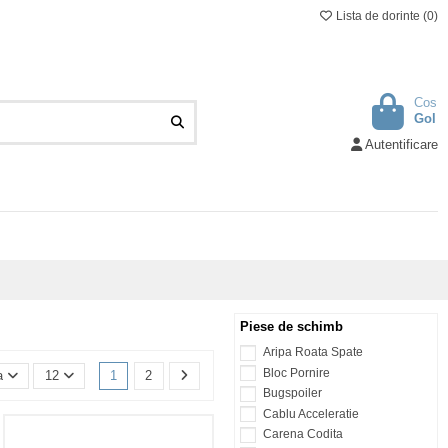
Lista de dorinte (
0
)
Cos
Gol
Autentificare
Piese de schimb
Aripa Roata Spate
Bloc Pornire
1
2
a
12
Bugspoiler
Cablu Acceleratie
Carena Codita