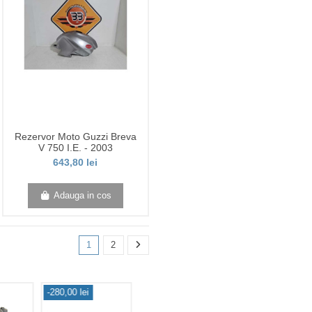
Rezervor Moto Guzzi Breva
V 750 I.E. - 2003
643,80 lei
Adauga in cos
1
2
-280,00 lei
-100,00 lei