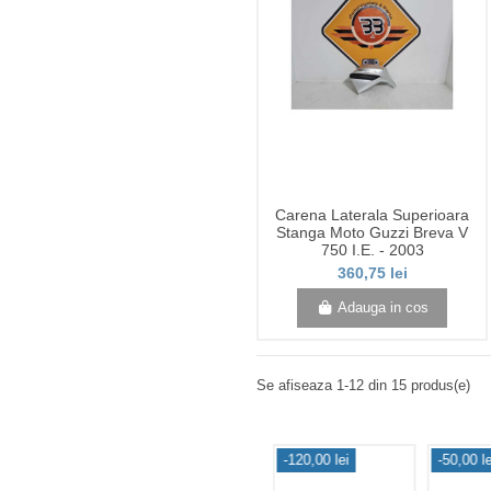
Carena Laterala Superioara
Stanga Moto Guzzi Breva V
750 I.E. - 2003
360,75 lei
Adauga in cos
Se afiseaza 1-12 din 15 produs(e)
,00 lei
-120,00 lei
-50,00 le