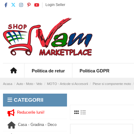
Login Seller
Politica de retur
Politica GDPR
Acasa
Auto - Moto - Velo
MOTO - Articole si Accesorii
Piese si componente moto
CATEGORII
Reducerile lunii!
Casa - Gradina - Deco