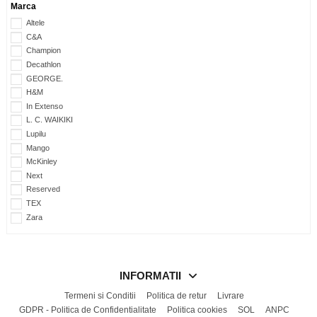
Marca
Altele
C&A
Champion
Decathlon
GEORGE.
H&M
In Extenso
L. C. WAIKIKI
Lupilu
Mango
McKinley
Next
Reserved
TEX
Zara
INFORMATII
Termeni si Conditii
Politica de retur
Livrare
GDPR - Politica de Confidentialitate
Politica cookies
SOL
ANPC