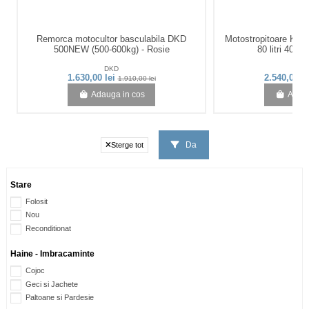
Remorca motocultor basculabila DKD
Motostropitoare KA
500NEW (500-600kg) - Rosie
80 litri 40 ba
DKD
KA
1.630,00 lei
2.540,00 l
1.910,00 lei
Adauga in cos
Adaug
Da
Sterge tot
Stare
Folosit
Nou
Reconditionat
Haine - Imbracaminte
Cojoc
Geci si Jachete
Paltoane si Pardesie