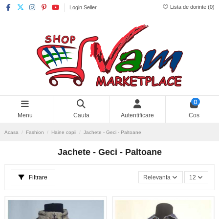
Lista de dorinte (
0
)
Login Seller
0
Menu
Cauta
Autentificare
Cos
Acasa
Fashion
Haine copii
Jachete - Geci - Paltoane
Jachete - Geci - Paltoane
Filtrare
Relevanta
12