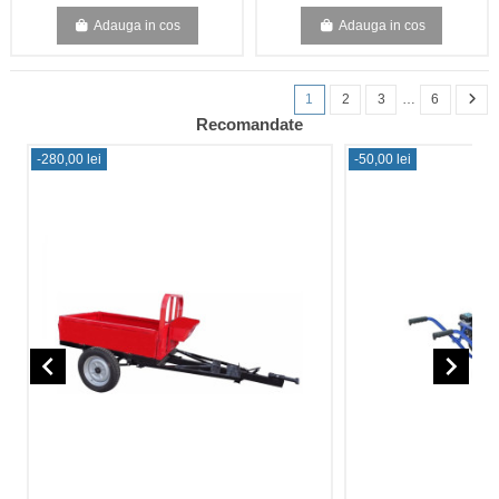
Adauga in cos
Adauga in cos
1
2
3
…
6
Recomandate
-280,00 lei
-50,00 lei
navigate_before
navigate_next