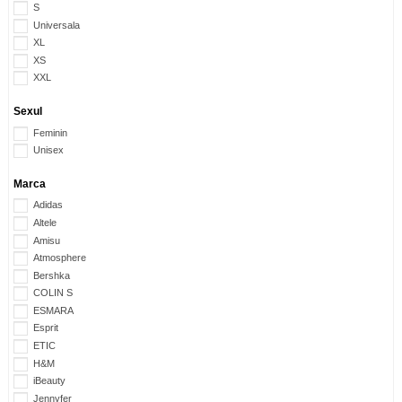
S
Universala
XL
XS
XXL
Sexul
Feminin
Unisex
Marca
Adidas
Altele
Amisu
Atmosphere
Bershka
COLIN S
ESMARA
Esprit
ETIC
H&M
iBeauty
Jennyfer