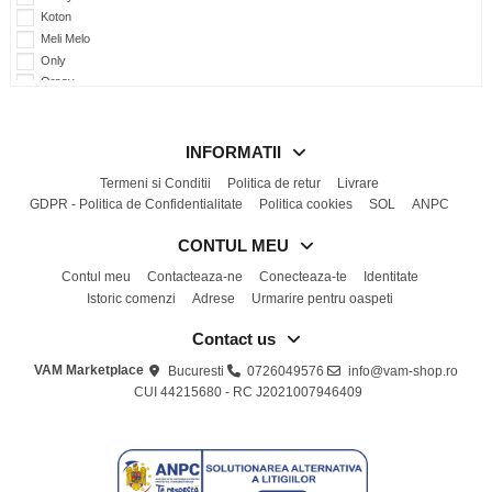
Koton
Meli Melo
Only
Orsay
PRIMARK
S.Oliver
Sinsay
INFORMATII
Stradivarius
Termeni si Conditii
Politica de retur
Livrare
Terranova
GDPR - Politica de Confidentialitate
Politica cookies
SOL
ANPC
Tezenis
Zara
CONTUL MEU
Contul meu
Contacteaza-ne
Conecteaza-te
Identitate
Istoric comenzi
Adrese
Urmarire pentru oaspeti
Contact us
VAM Marketplace
Bucuresti
0726049576
info@vam-shop.ro
CUI 44215680 - RC J2021007946409