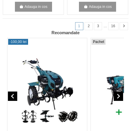
Adauga in cos
Adauga in cos
1
2
3
…
16
Recomandate
-100,00 lei
Pachet
navigate_before
navigate_next