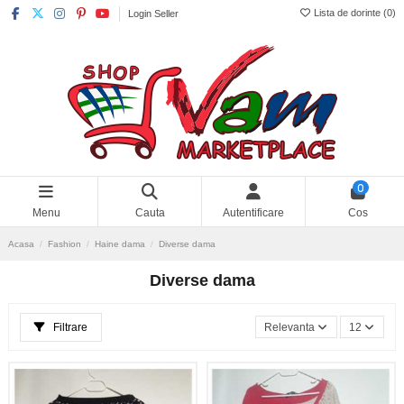
Lista de dorinte (
0
)
Login Seller
0
Menu
Cauta
Autentificare
Cos
Acasa
Fashion
Haine dama
Diverse dama
Diverse dama
Filtrare
Relevanta
12