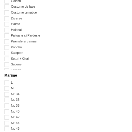
Colanti
Costume de baie
Costume tematice
Diverse
Halate
Helanci
Paltoane si Pardesie
Pijamale si camasi
Poncho
Salopete
Seturi / Kituri
Sutiene
Trench
Marime
L
M
Nr. 34
Nr. 36
Nr. 38
Nr. 40
Nr. 42
Nr. 44
Nr. 46