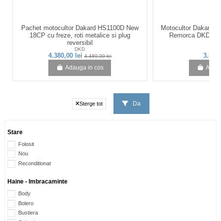
Pachet motocultor Dakard HS1100D New
Motocultor Dakard
18CP cu freze, roti metalice si plug
Remorca DKD LY5
reversibil
DKD
D
4.380,00 lei
3.555,
4.480,00 lei
Adauga in cos
Adaug
Da
Sterge tot
Stare
Folosit
Nou
Reconditionat
Haine - Imbracaminte
Body
Bolero
Bustiera