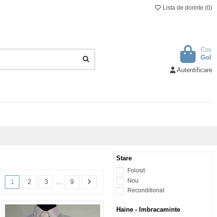
Lista de dorinte (
0
)
Cos
Gol
Autentificare
Stare
Folosit
Nou
1
2
3
…
9
Reconditionat
Haine - Imbracaminte