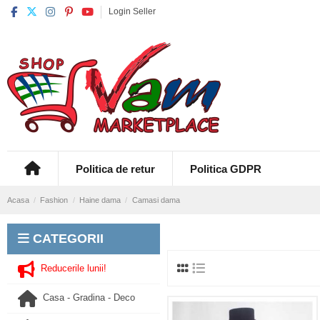
Login Seller
Politica de retur
Politica GDPR
Acasa
Fashion
Haine dama
Camasi dama
CATEGORII
Reducerile lunii!
Casa - Gradina - Deco