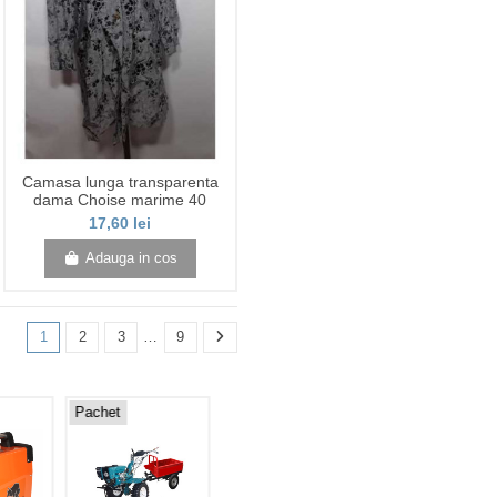
Zara
Camasa lunga transparenta
dama Choise marime 40
17,60 lei
Adauga in cos
1
2
3
…
9
Pachet
-100,00 lei