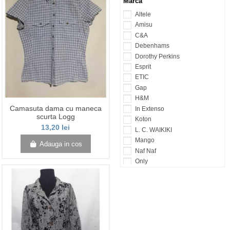
Marca
Altele
Amisu
C&A
Debenhams
Dorothy Perkins
Esprit
ETIC
Gap
H&M
Camasuta dama cu maneca
In Extenso
scurta Logg
Koton
13,20 lei
L. C. WAIKIKI
Mango
Adauga in cos
Naf Naf
Only
PRIMARK
Reserved
S.Oliver
Stradivarius
Terranova
Vero Moda