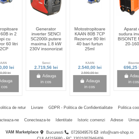
ropitoare
Generator
Motostropitoare
Aparat 
60B in 2
inverter SENCI
KAAN 80B 7CP
sudura inv
mpi cu
SC2000i putere
Rezervor 80 litri
BISONTE 
r 60 litri
maxima 1.8 kW
40 bari furtun
20-16
.2CP
230V insonorizat
25ml
KAAN
Senci
KAAN
Bisont
0,00 lei
2.719,56 lei
2.540,00 lei
696,25 
0,00 lei
2.590,00 lei
Adauga
Ada
Adauga
Adauga
in cos
in co
n cos
in cos
olitica de retur
Livrare
GDPR - Politica de Confidentialitate
Politica co
acteaza-ne
Conecteaza-te
Identitate
Istoric comenzi
Adrese
Urmar
VAM Marketplace
Bucuresti
0726049576
info@vam-shop.ro
CUI 44215680 - RC J2021007946409