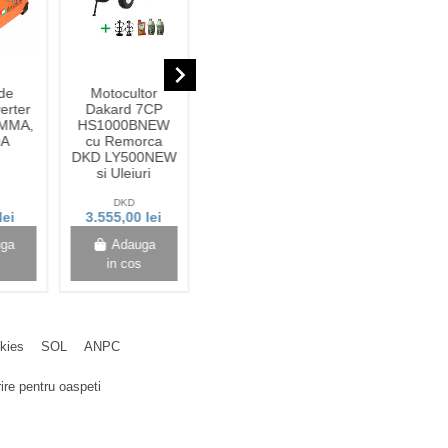
Stoc epuizat
navigate_next
de
Motocultor
Pachet
Ulei de
erter
Dakard 7CP
motocultor
Magneziu cu
MMA,
HS1000BNEW
Dakard
spray 50ml
0A
cu Remorca
HS1100D New
DKD LY500NEW
18CP cu freze,
si Uleiuri
roti metalice si
plug reversibil
e
DKD
DKD
Zanna
lei
3.555,00 lei
4.380,00 lei
27,00 lei
4.480,00 lei
uga
Adauga
View
Adauga
s
in cos
in cos
okies
SOL
ANPC
ire pentru oaspeti