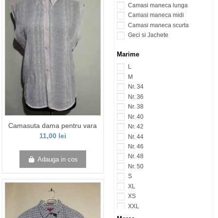
Camasi maneca lunga
Camasi maneca midi
Camasi maneca scurta
Geci si Jachete
Marime
L
M
Nr. 34
Nr. 36
Nr. 38
Nr. 40
Camasuta dama pentru vara
Nr. 42
11,00 lei
Nr. 44
Nr. 46
Nr. 48
Adauga in cos
Nr. 50
S
XL
XS
XXL