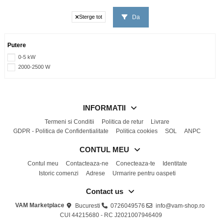
Da
Sterge tot
Putere
0-5 kW
2000-2500 W
INFORMATII
Termeni si Conditii
Politica de retur
Livrare
GDPR - Politica de Confidentialitate
Politica cookies
SOL
ANPC
CONTUL MEU
Contul meu
Contacteaza-ne
Conecteaza-te
Identitate
Istoric comenzi
Adrese
Urmarire pentru oaspeti
Contact us
VAM Marketplace
Bucuresti
0726049576
info@vam-shop.ro
CUI 44215680 - RC J2021007946409