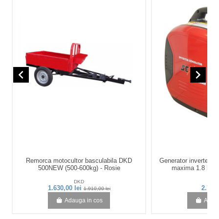
navigate_before
navigate_next
Remorca motocultor basculabila DKD
Generator inverter 
500NEW (500-600kg) - Rosie
maxima 1.8 kW 2
DKD
Se
1.630,00 lei
2.719,
1.910,00 lei
Adauga in cos
Adaug