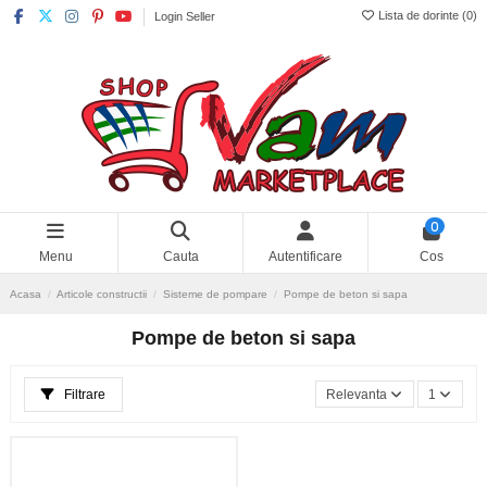
Lista de dorinte (
0
)
Login Seller
0
Menu
Cauta
Autentificare
Cos
Acasa
Articole constructii
Sisteme de pompare
Pompe de beton si sapa
Pompe de beton si sapa
Filtrare
Relevanta
1