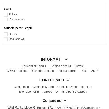
Stare
Folosit
Reconditionat
Articole pentru copii
Diverse
Reductor WC
INFORMATII
Termeni si Conditii
Politica de retur
Livrare
GDPR - Politica de Confidentialitate
Politica cookies
SOL
ANPC
CONTUL MEU
Contul meu
Contacteaza-ne
Conecteaza-te
Identitate
Istoric comenzi
Adrese
Urmarire pentru oaspeti
Contact us
VAM Marketplace
Bucuresti
0726049576
info@vam-shop.ro