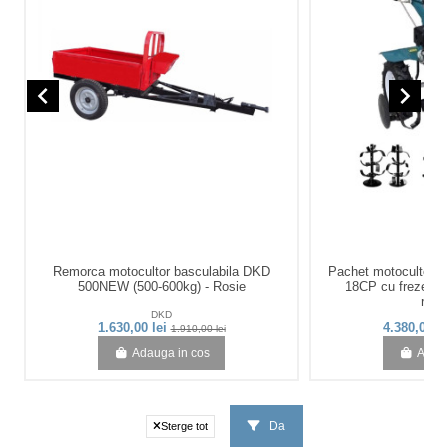
navigate_before
navigate_next
Remorca motocultor basculabila DKD
Pachet motocultor 
500NEW (500-600kg) - Rosie
18CP cu freze, rot
rever
DKD
D
1.630,00 lei
4.380,00 l
1.910,00 lei
Adauga in cos
Adaug
Da
Sterge tot