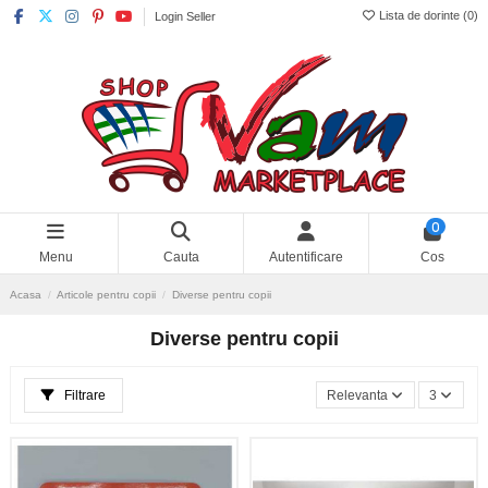
Lista de dorinte (
0
)
Login Seller
0
Menu
Cauta
Autentificare
Cos
Acasa
Articole pentru copii
Diverse pentru copii
Diverse pentru copii
Filtrare
Relevanta
3