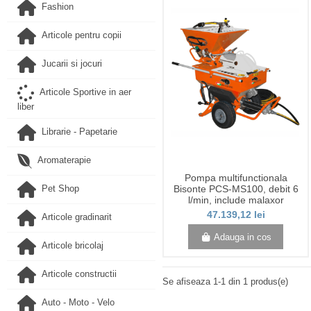
Fashion
Articole pentru copii
Jucarii si jocuri
Articole Sportive in aer
liber
Librarie - Papetarie
Aromaterapie
Pompa multifunctionala
Bisonte PCS-MS100, debit 6
Pet Shop
l/min, include malaxor
47.139,12 lei
Articole gradinarit
Adauga in cos
Articole bricolaj
Articole constructii
Se afiseaza 1-1 din 1 produs(e)
Auto - Moto - Velo