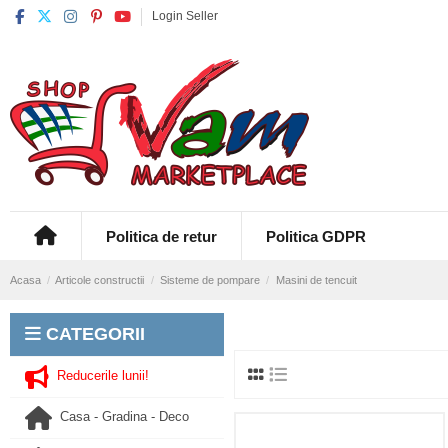
Login Seller
Politica de retur
Politica GDPR
Acasa
Articole constructii
Sisteme de pompare
Masini de tencuit
CATEGORII
Reducerile lunii!
Casa - Gradina - Deco