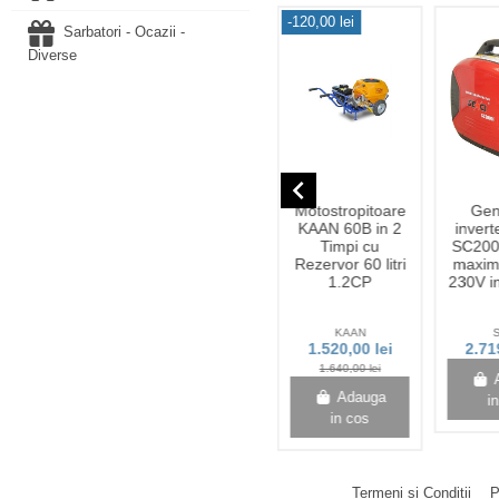
het
-120,00 lei
Sarbatori - Ocazii -
Diverse
Stoc epuizat
navigate_before
Motocultor
Ulei de
Motostropitoare
Gen
Dakard 7CP
Magneziu cu
KAAN 60B in 2
inver
S1000BNEW
spray 50ml
Timpi cu
SC200
cu Remorca
Rezervor 60 litri
maxim
D LY500NEW
1.2CP
230V i
si Uleiuri
DKD
Zanna
KAAN
S
3.555,00 lei
27,00 lei
1.520,00 lei
2.71
1.640,00 lei
Adauga
View
Adauga
in cos
i
in cos
Termeni si Conditii
P