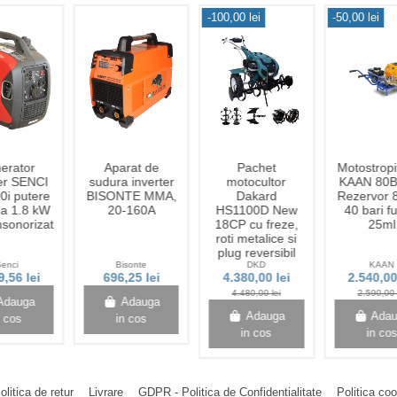
-100,00 lei
-50,00 lei
erator
Aparat de
Pachet
Motostropi
ter SENCI
sudura inverter
motocultor
KAAN 80B
0i putere
BISONTE MMA,
Dakard
Rezervor 80
a 1.8 kW
20-160A
HS1100D New
40 bari f
nsonorizat
18CP cu freze,
25ml
roti metalice si
plug reversibil
enci
Bisonte
DKD
KAAN
9,56 lei
696,25 lei
4.380,00 lei
2.540,00
4.480,00 lei
2.590,00 
Adauga
Adauga
Adauga
Ada
n cos
in cos
in cos
in co
olitica de retur
Livrare
GDPR - Politica de Confidentialitate
Politica co