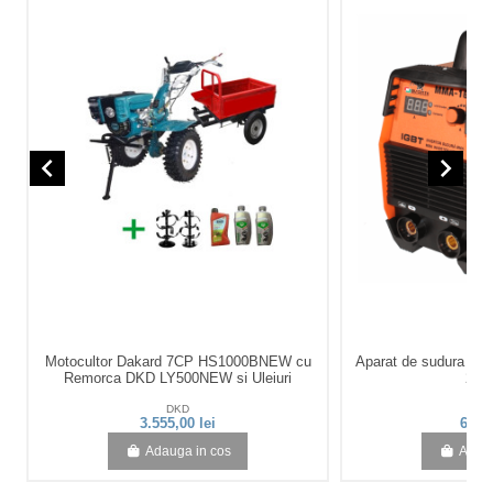
navigate_before
navigate_next
Motocultor Dakard 7CP HS1000BNEW cu
Aparat de sudura in
Remorca DKD LY500NEW si Uleiuri
20-
DKD
Bis
3.555,00 lei
696,2
Adauga in cos
Adaug