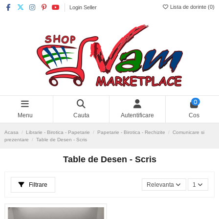
Lista de dorinte (
0
)
Login Seller
0
Menu
Cauta
Autentificare
Cos
Acasa
Librarie - Birotica - Papetarie
Papetarie - Birotica - Rechizite
Comunicare si
prezentare
Table de Desen - Scris
Table de Desen - Scris
Filtrare
Relevanta
1