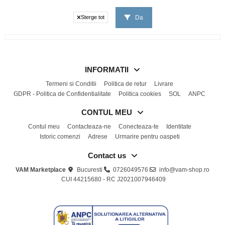
Da
Sterge tot
INFORMATII
Termeni si Conditii
Politica de retur
Livrare
GDPR - Politica de Confidentialitate
Politica cookies
SOL
ANPC
CONTUL MEU
Contul meu
Contacteaza-ne
Conecteaza-te
Identitate
Istoric comenzi
Adrese
Urmarire pentru oaspeti
Contact us
VAM Marketplace
Bucuresti
0726049576
info@vam-shop.ro
CUI 44215680 - RC J2021007946409