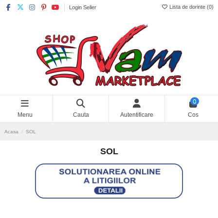
Lista de dorinte (
0
)
Login Seller
0
Menu
Cauta
Autentificare
Cos
Acasa
SOL
SOL