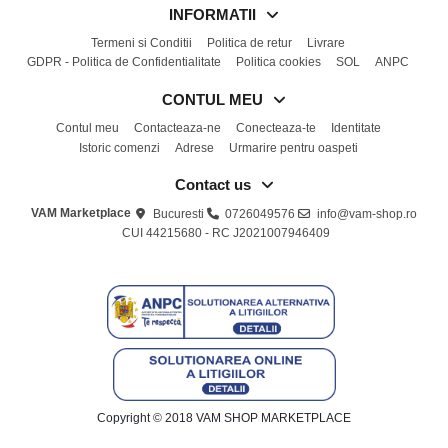
INFORMATII
Termeni si Conditii
Politica de retur
Livrare
GDPR - Politica de Confidentialitate
Politica cookies
SOL
ANPC
CONTUL MEU
Contul meu
Contacteaza-ne
Conecteaza-te
Identitate
Istoric comenzi
Adrese
Urmarire pentru oaspeti
Contact us
VAM Marketplace
Bucuresti
0726049576
info@vam-shop.ro
CUI 44215680 - RC J2021007946409
Copyright © 2018 VAM SHOP MARKETPLACE