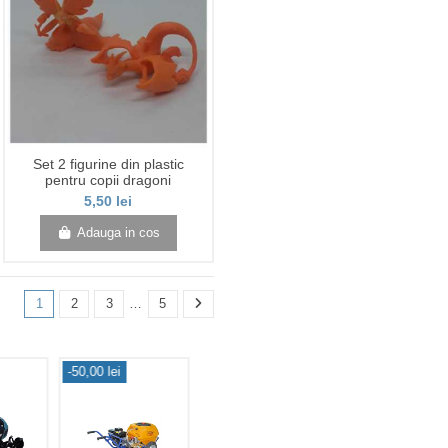
Set 2 figurine din plastic
pentru copii dragoni
5,50 lei
Adauga in cos
1
2
3
…
5
-50,00 lei
-280,00 lei