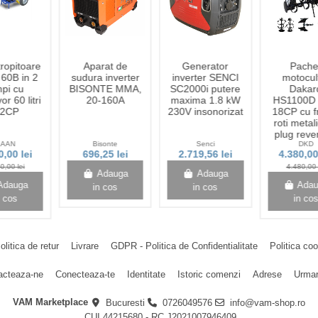
ropitoare
Aparat de
Generator
Pache
60B in 2
sudura inverter
inverter SENCI
motocul
mpi cu
BISONTE MMA,
SC2000i putere
Dakar
r 60 litri
20-160A
maxima 1.8 kW
HS1100D
.2CP
230V insonorizat
18CP cu f
roti metali
plug rever
KAAN
Bisonte
Senci
DKD
0,00 lei
696,25 lei
2.719,56 lei
4.380,00
0,00 lei
4.480,00 
Adauga
Adauga
Adauga
Ada
in cos
in cos
n cos
in co
olitica de retur
Livrare
GDPR - Politica de Confidentialitate
Politica co
acteaza-ne
Conecteaza-te
Identitate
Istoric comenzi
Adrese
Urmar
VAM Marketplace
Bucuresti
0726049576
info@vam-shop.ro
CUI 44215680 - RC J2021007946409