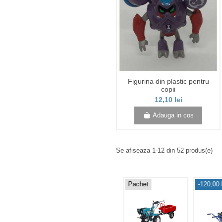
Figurina din plastic pentru
copii
12,10 lei
Adauga in cos
Se afiseaza 1-12 din 52 produs(e)
,00 lei
Pachet
-120,00 