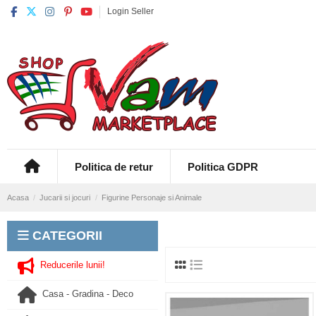
Login Seller
Politica de retur
Politica GDPR
Acasa
Jucarii si jocuri
Figurine Personaje si Animale
CATEGORII
Reducerile lunii!
Casa - Gradina - Deco