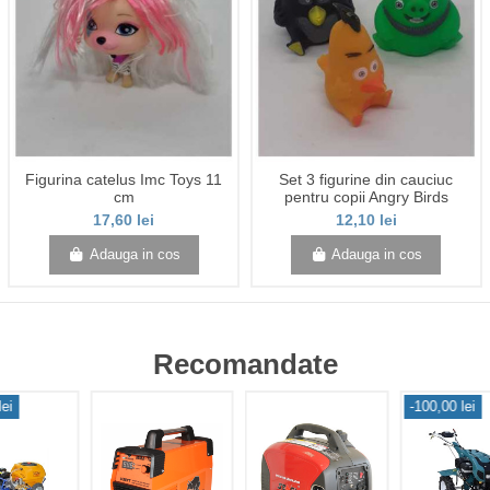
Figurina catelus Imc Toys 11
Set 3 figurine din cauciuc
cm
pentru copii Angry Birds
17,60 lei
12,10 lei
Adauga in cos
Adauga in cos
Recomandate
lei
-100,00 lei