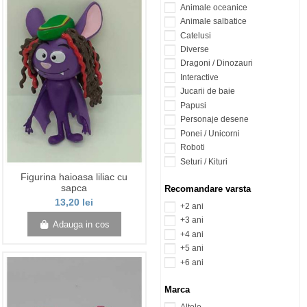
Animale oceanice
Animale salbatice
Catelusi
Diverse
Dragoni / Dinozauri
Interactive
Jucarii de baie
Papusi
Personaje desene
Ponei / Unicorni
Roboti
Seturi / Kituri
Figurina haioasa liliac cu
sapca
Recomandare varsta
13,20 lei
+2 ani
+3 ani
Adauga in cos
+4 ani
+5 ani
+6 ani
Marca