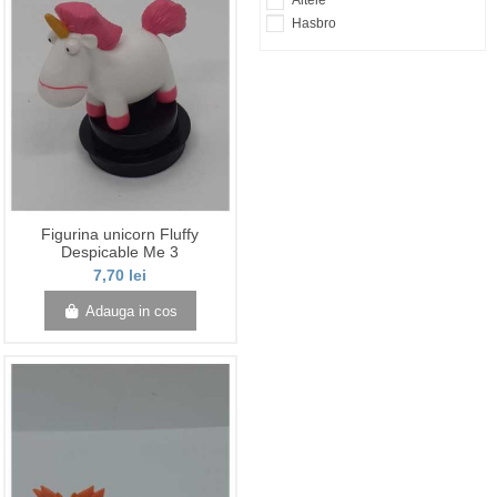
Altele
Hasbro
Figurina unicorn Fluffy
Despicable Me 3
7,70 lei
Adauga in cos