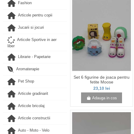
Fashion
Articole pentru copii
Jucarii si jocuri
Articole Sportive in aer
liber
Librarie - Papetarie
Aromaterapie
Set 6 figurine de joaca pentru
Pet Shop
fetite Moose
23,10 lei
Articole gradinarit
Adauga in cos
Articole bricolaj
Articole constructii
Auto - Moto - Velo