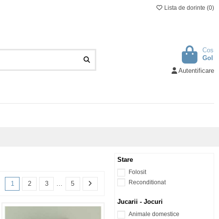
Lista de dorinte (
0
)
Cos
Gol
Autentificare
Stare
Folosit
Reconditionat
1
2
3
…
5
Jucarii - Jocuri
Animale domestice