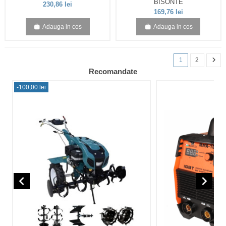
BISONTE
230,86 lei
169,76 lei
Adauga in cos
Adauga in cos
1
2
Recomandate
-100,00 lei
navigate_before
navigate_next