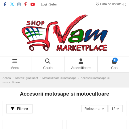
Lista de dorinte (
0
)
Login Seller
0
Menu
Cauta
Autentificare
Cos
Acasa
Articole gradinarit
Motocultoare si motosape
Accesorii motosape si
motocultoare
Accesorii motosape si motocultoare
Filtrare
Relevanta
12