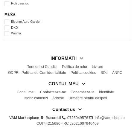
Roti cauciuc
Marca
Bisonte Agro Garden
DKD
Weima
INFORMATII
Termeni si Conditii
Politica de retur
Livrare
GDPR - Politica de Confidentialitate
Politica cookies
SOL
ANPC
CONTUL MEU
Contul meu
Contacteaza-ne
Conecteaza-te
Identitate
Istoric comenzi
Adrese
Urmarire pentru oaspeti
Contact us
VAM Marketplace
Bucuresti
0726049576
info@vam-shop.ro
CUI 44215680 - RC J2021007946409