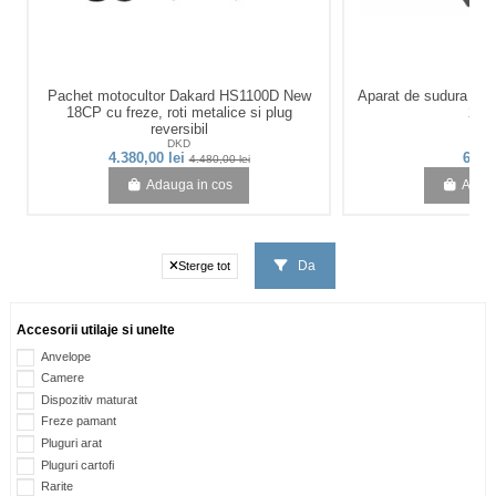
Pachet motocultor Dakard HS1100D New
Aparat de sudura in
18CP cu freze, roti metalice si plug
20-
reversibil
DKD
Bis
4.380,00 lei
696,2
4.480,00 lei
Adauga in cos
Adaug
Da
Sterge tot
Accesorii utilaje si unelte
Anvelope
Camere
Dispozitiv maturat
Freze pamant
Pluguri arat
Pluguri cartofi
Rarite