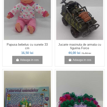
Papusa bebelus cu sunete 33
Jucarie masinuta de armata cu
cm
figurina Force
16,50 lei
44,00 lei
71,50 lei
Adauga in cos
Adauga in cos