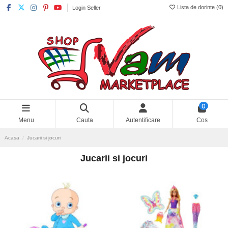
Lista de dorinte (
0
)
Login Seller
0
Menu
Cauta
Autentificare
Cos
Acasa
Jucarii si jocuri
Jucarii si jocuri