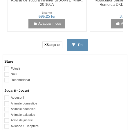
Aparat de sudura inverter BISONTE MMA,
Motocultor Dakard
20-160A
Remorca DKD LY5
Bisonte
D
696,25 lei
3.555,
Adauga in cos
Adaug
Da
Sterge tot
Stare
Folosit
Nou
Reconditionat
Jucarii - Jocuri
Accesorii
Animale domestice
Animale oceanice
Animale salbatice
Arme de jucarie
Avioane / Elicoptere