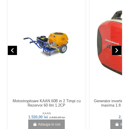
navigate_before
navigate_next
Motostropitoare KAAN 60B in 2 Timpi cu
Generator inverter 
Rezervor 60 litri 1.2CP
maxima 1.8 kW 2
KAAN
Se
1.520,00 lei
2.719,
1.640,00 lei
Adauga in cos
Adaug