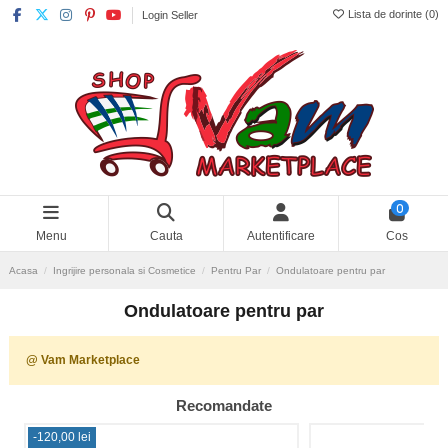
Lista de dorinte (
0
)
Login Seller
0
Menu
Cauta
Autentificare
Cos
Acasa
Ingrijire personala si Cosmetice
Pentru Par
Ondulatoare pentru par
Ondulatoare pentru par
@ Vam Marketplace
Recomandate
-120,00 lei