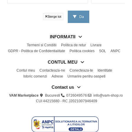
Da
Sterge tot
INFORMATII
Termeni si Conditii
Politica de retur
Livrare
GDPR - Politica de Confidentialitate
Politica cookies
SOL
ANPC
CONTUL MEU
Contul meu
Contacteaza-ne
Conecteaza-te
Identitate
Istoric comenzi
Adrese
Urmarire pentru oaspeti
Contact us
VAM Marketplace
Bucuresti
0726049576
info@vam-shop.ro
CUI 44215680 - RC J2021007946409