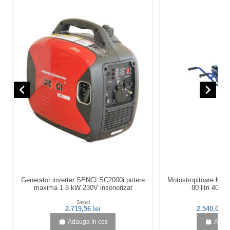
navigate_before
navigate_next
Generator inverter SENCI SC2000i putere
Motostropitoare KA
maxima 1.8 kW 230V insonorizat
80 litri 40 ba
Senci
KA
2.719,56 lei
2.540,00 l
Adauga in cos
Adaug