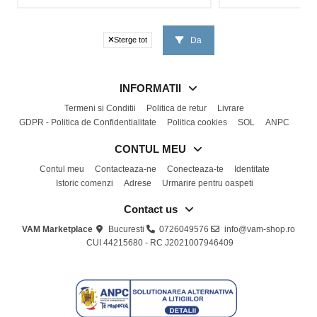
Da
Sterge tot
INFORMATII
Termeni si Conditii
Politica de retur
Livrare
GDPR - Politica de Confidentialitate
Politica cookies
SOL
ANPC
CONTUL MEU
Contul meu
Contacteaza-ne
Conecteaza-te
Identitate
Istoric comenzi
Adrese
Urmarire pentru oaspeti
Contact us
VAM Marketplace
Bucuresti
0726049576
info@vam-shop.ro
CUI 44215680 - RC J2021007946409