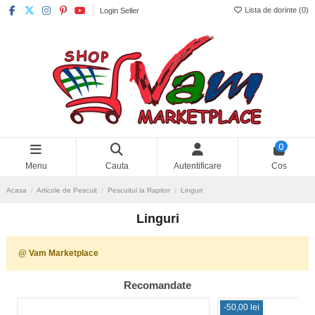
Lista de dorinte (
0
)
Login Seller
0
Menu
Cauta
Autentificare
Cos
Acasa
Articole de Pescuit
Pescuitul la Rapitor
Linguri
Linguri
@ Vam Marketplace
Recomandate
-50,00 lei