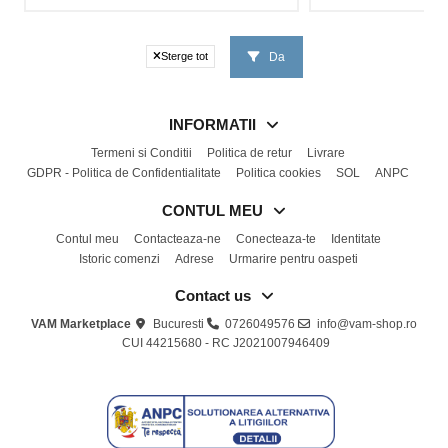
Da
Sterge tot
INFORMATII
Termeni si Conditii
Politica de retur
Livrare
GDPR - Politica de Confidentialitate
Politica cookies
SOL
ANPC
CONTUL MEU
Contul meu
Contacteaza-ne
Conecteaza-te
Identitate
Istoric comenzi
Adrese
Urmarire pentru oaspeti
Contact us
VAM Marketplace
Bucuresti
0726049576
info@vam-shop.ro
CUI 44215680 - RC J2021007946409