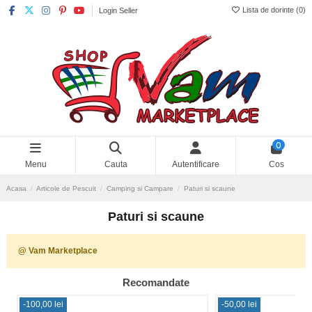
Lista de dorinte (
0
)
Login Seller
0
Menu
Cauta
Autentificare
Cos
Acasa
Articole de Pescuit
Camping si Campare
Paturi si scaune
Paturi si scaune
@ Vam Marketplace
Recomandate
-100,00 lei
-50,00 lei