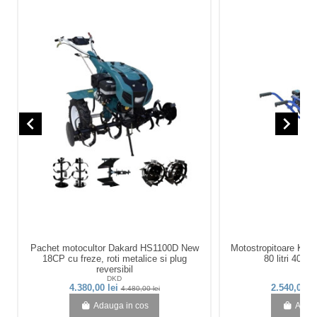
navigate_before
navigate_next
Pachet motocultor Dakard HS1100D New
Motostropitoare KA
18CP cu freze, roti metalice si plug
80 litri 40 ba
reversibil
DKD
KA
4.380,00 lei
2.540,00 l
4.480,00 lei
Adauga in cos
Adaug