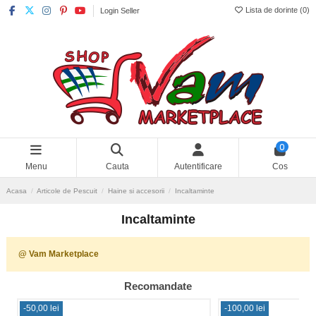
Lista de dorinte (
0
)
Login Seller
0
Menu
Cauta
Autentificare
Cos
Acasa
Articole de Pescuit
Haine si accesorii
Incaltaminte
Incaltaminte
@ Vam Marketplace
Recomandate
-50,00 lei
-100,00 lei