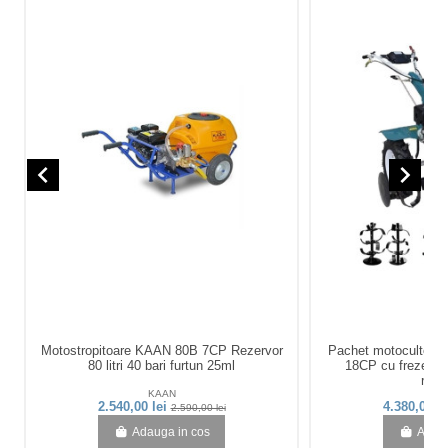
navigate_before
navigate_next
Motostropitoare KAAN 80B 7CP Rezervor
Pachet motocultor 
80 litri 40 bari furtun 25ml
18CP cu freze, rot
rever
KAAN
D
2.540,00 lei
4.380,00 l
2.590,00 lei
Adauga in cos
Adaug