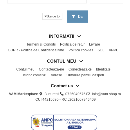
Da
Sterge tot
INFORMATII
Termeni si Conditii
Politica de retur
Livrare
GDPR - Politica de Confidentialitate
Politica cookies
SOL
ANPC
CONTUL MEU
Contul meu
Contacteaza-ne
Conecteaza-te
Identitate
Istoric comenzi
Adrese
Urmarire pentru oaspeti
Contact us
VAM Marketplace
Bucuresti
0726049576
info@vam-shop.ro
CUI 44215680 - RC J2021007946409