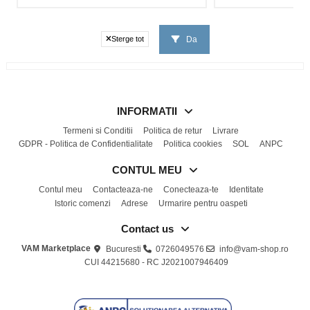
Da
Sterge tot
INFORMATII
Termeni si Conditii
Politica de retur
Livrare
GDPR - Politica de Confidentialitate
Politica cookies
SOL
ANPC
CONTUL MEU
Contul meu
Contacteaza-ne
Conecteaza-te
Identitate
Istoric comenzi
Adrese
Urmarire pentru oaspeti
Contact us
VAM Marketplace
Bucuresti
0726049576
info@vam-shop.ro
CUI 44215680 - RC J2021007946409