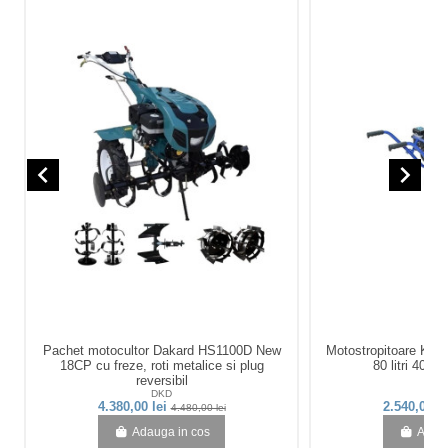
navigate_before
navigate_next
Pachet motocultor Dakard HS1100D New
Motostropitoare KA
18CP cu freze, roti metalice si plug
80 litri 40 ba
reversibil
DKD
KA
4.380,00 lei
2.540,00 l
4.480,00 lei
Adauga in cos
Adaug