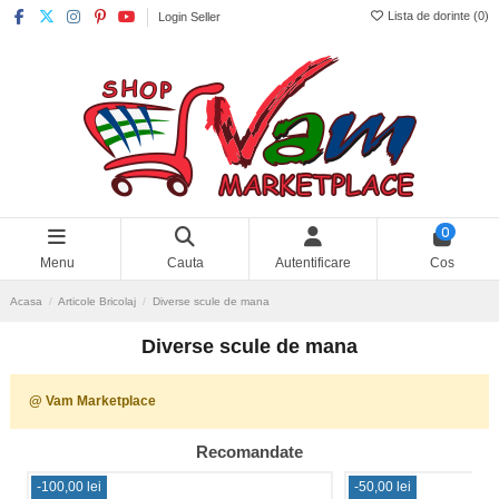
Lista de dorinte (
0
)
Login Seller
0
Menu
Cauta
Autentificare
Cos
Acasa
Articole Bricolaj
Diverse scule de mana
Diverse scule de mana
@ Vam Marketplace
Recomandate
-100,00 lei
-50,00 lei