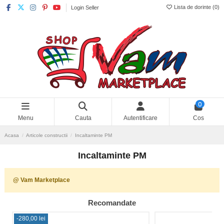
Lista de dorinte (
0
)
Login Seller
0
Menu
Cauta
Autentificare
Cos
Acasa
Articole constructii
Incaltaminte PM
Incaltaminte PM
@ Vam Marketplace
Recomandate
-280,00 lei