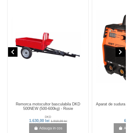
navigate_before
navigate_next
Remorca motocultor basculabila DKD
Aparat de sudura in
500NEW (500-600kg) - Rosie
20-
DKD
Bis
1.630,00 lei
696,2
1.910,00 lei
Adauga in cos
Adaug