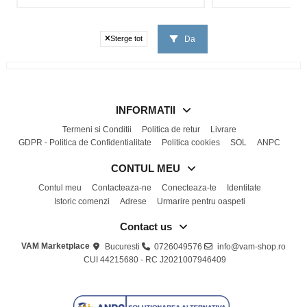
Da
Sterge tot
INFORMATII
Termeni si Conditii
Politica de retur
Livrare
GDPR - Politica de Confidentialitate
Politica cookies
SOL
ANPC
CONTUL MEU
Contul meu
Contacteaza-ne
Conecteaza-te
Identitate
Istoric comenzi
Adrese
Urmarire pentru oaspeti
Contact us
VAM Marketplace
Bucuresti
0726049576
info@vam-shop.ro
CUI 44215680 - RC J2021007946409