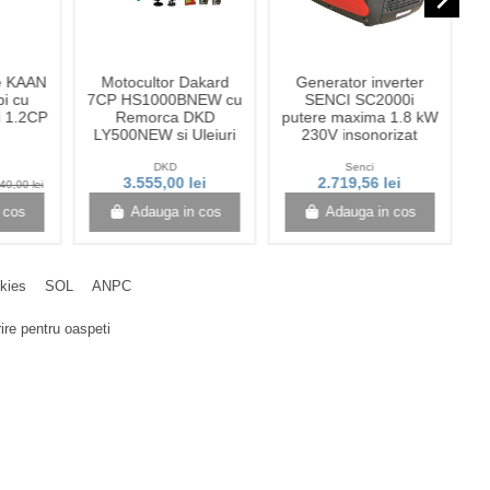
navigate_next
re KAAN
Motocultor Dakard
Generator inverter
pi cu
7CP HS1000BNEW cu
SENCI SC2000i
ri 1.2CP
Remorca DKD
putere maxima 1.8 kW
5
LY500NEW si Uleiuri
230V insonorizat
DKD
Senci
3.555,00 lei
2.719,56 lei
1
40,00 lei
 cos
Adauga in cos
Adauga in cos
okies
SOL
ANPC
ire pentru oaspeti