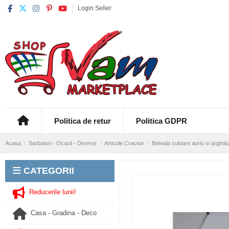
Login Seller
Politica de retur
Politica GDPR
Acasa
Sarbatori - Ocazii - Diverse
Articole Craciun
Beteala culoare auriu si argint
CATEGORII
Reducerile lunii!
Casa - Gradina - Deco