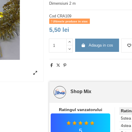
Dimensiuni 2 m
Cod
CRA109
Ultimele produse in stoc
5,50 lei
Adauga in cos
Shop Mix
Ratingul vanzatorului
Ratin
5stea
4stea
5