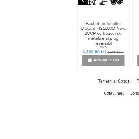
navigate_before
Stoc epuizat
cultor
Ulei de Magneziu cu
Pachet motocultor
a DKD
spray 50ml
Dakard HS1100D New
600kg)
18CP cu freze, roti
metalice si plug
reversibil
Zanna
DKD
27,00 lei
4.380,00 lei
910,00 lei
4.480,00 lei
n cos
View
Adauga in cos
Termeni si Conditii
P
Contul meu
Cont