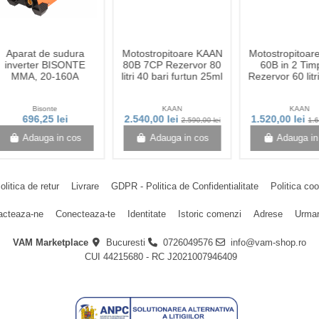
Aparat de sudura
Motostropitoare KAAN
Motostropitoa
inverter BISONTE
80B 7CP Rezervor 80
60B in 2 Tim
MMA, 20-160A
litri 40 bari furtun 25ml
Rezervor 60 lit
Bisonte
KAAN
KAAN
696,25 lei
2.540,00 lei
1.520,00 lei
2.590,00 lei
1.6
Adauga in cos
Adauga in cos
Adauga in
olitica de retur
Livrare
GDPR - Politica de Confidentialitate
Politica co
acteaza-ne
Conecteaza-te
Identitate
Istoric comenzi
Adrese
Urmar
VAM Marketplace
Bucuresti
0726049576
info@vam-shop.ro
CUI 44215680 - RC J2021007946409