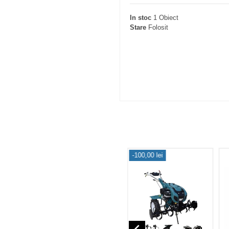
In stoc
1 Obiect
Stare
Folosit
-100,00 lei