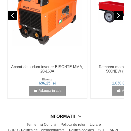
navigate_before
navigate_next
Aparat de sudura inverter BISONTE MMA,
Remorca motoculto
20-160A
500NEW (500-6
Bisonte
D
696,25 lei
1.630,00 l
Adauga in cos
Adaug
INFORMATII
Termeni si Conditii
Politica de retur
Livrare
GDPR - Politica de Confidentialitate
Politica cookies
SOL
ANPC