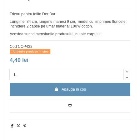
Tricou pentru fetite Der Bar
Lungime 34 cm, lungime maneci 9 cm, model cu imprimeu floricele,
inchidere 2 capse pe umar material 100% cotton.
Acestea sunt dimensiunile produsului, nu ale corpului.
Cod
COP432
Ultimele produse in stoc
4,40 lei
Adauga in cos