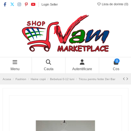
Lista de dorinte (
0
)
Login Seller
0
Menu
Cauta
Autentificare
Cos
Acasa
Fashion
Haine copii
Bebelusi 0-12 luni
Tricou pentru fetite Der Bar