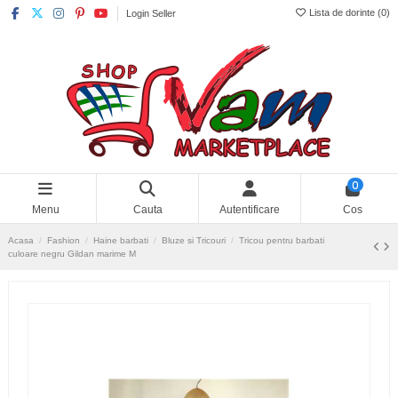
Lista de dorinte (
0
)
Login Seller
0
Menu
Cauta
Autentificare
Cos
Acasa
Fashion
Haine barbati
Bluze si Tricouri
Tricou pentru barbati
culoare negru Gildan marime M