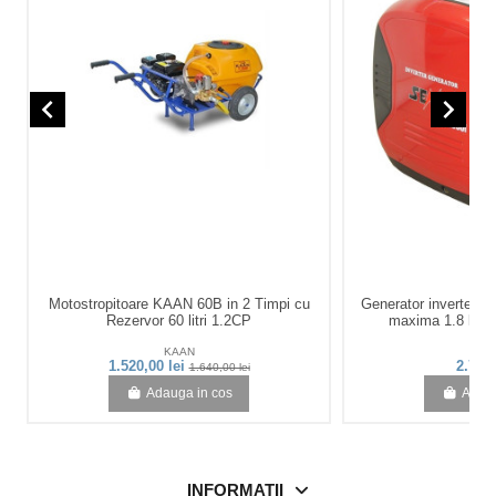
navigate_before
navigate_next
Motostropitoare KAAN 60B in 2 Timpi cu
Generator inverter 
Rezervor 60 litri 1.2CP
maxima 1.8 kW 2
KAAN
Se
1.520,00 lei
2.719,
1.640,00 lei
Adauga in cos
Adaug
INFORMATII