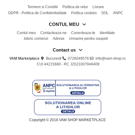
Termeni si Conditii
Politica de retur
Livrare
GDPR - Politica de Confidentialitate
Politica cookies
SOL
ANPC
CONTUL MEU
Contul meu
Contacteaza-ne
Conecteaza-te
Identitate
Istoric comenzi
Adrese
Urmarire pentru oaspeti
Contact us
VAM Marketplace
Bucuresti
0726049576
info@vam-shop.ro
CUI 44215680 - RC J2021007946409
Copyright © 2018 VAM SHOP MARKETPLACE