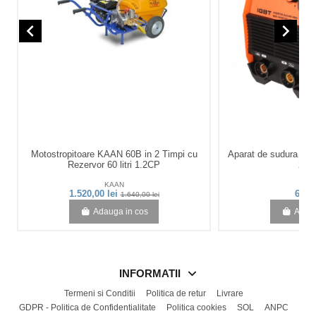
navigate_before
navigate_next
Motostropitoare KAAN 60B in 2 Timpi cu
Aparat de sudura in
Rezervor 60 litri 1.2CP
20-
KAAN
Bis
1.520,00 lei
696,2
1.640,00 lei
Adauga in cos
Adaug
INFORMATII
Termeni si Conditii
Politica de retur
Livrare
GDPR - Politica de Confidentialitate
Politica cookies
SOL
ANPC