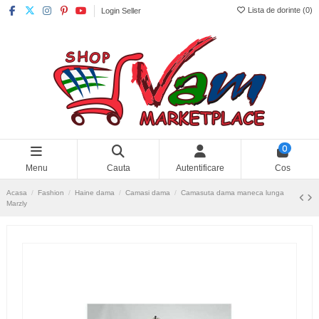
Lista de dorinte (
0
)
Login Seller
0
Menu
Cauta
Autentificare
Cos
Acasa
Fashion
Haine dama
Camasi dama
Camasuta dama maneca lunga
Marzly