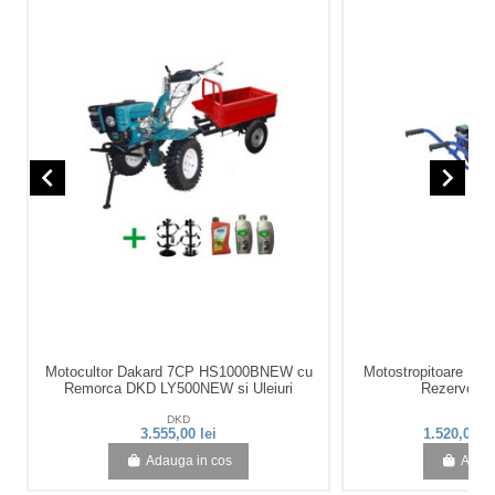
navigate_before
navigate_next
Motocultor Dakard 7CP HS1000BNEW cu
Motostropitoare KAA
Remorca DKD LY500NEW si Uleiuri
Rezervor 60
DKD
KA
3.555,00 lei
1.520,00 l
Adauga in cos
Adaug