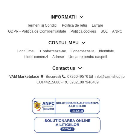
INFORMATII
Termeni si Conditii
Politica de retur
Livrare
GDPR - Politica de Confidentialitate
Politica cookies
SOL
ANPC
CONTUL MEU
Contul meu
Contacteaza-ne
Conecteaza-te
Identitate
Istoric comenzi
Adrese
Urmarire pentru oaspeti
Contact us
VAM Marketplace
Bucuresti
0726049576
info@vam-shop.ro
CUI 44215680 - RC J2021007946409