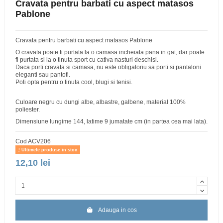
Cravata pentru barbati cu aspect matasos
Pablone
Cravata pentru barbati cu aspect matasos Pablone
O cravata poate fi purtata la o camasa incheiata pana in gat, dar poate
fi purtata si la o tinuta sport cu cativa nasturi deschisi.
Daca porti cravata si camasa, nu este obligatoriu sa porti si pantaloni
eleganti sau pantofi.
Poti opta pentru o tinuta cool, blugi si tenisi.
Culoare negru cu dungi albe, albastre, galbene, material 100%
poliester.
Dimensiune lungime 144, latime 9 jumatate cm (in partea cea mai lata).
Cod
ACV206
Ultimele produse in stoc
12,10 lei
Adauga in cos