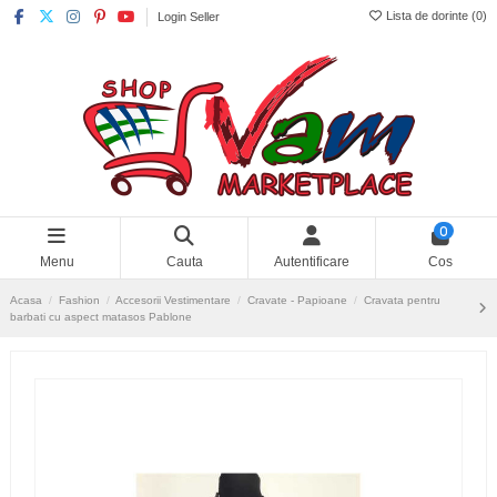
Lista de dorinte (
0
)
Login Seller
0
Menu
Cauta
Autentificare
Cos
Acasa
Fashion
Accesorii Vestimentare
Cravate - Papioane
Cravata pentru
barbati cu aspect matasos Pablone