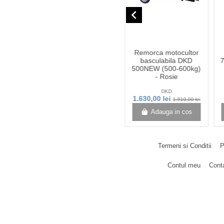
navigate_before
Stoc epuizat
verter
Ulei de Magneziu cu
Remorca motocultor
000i
spray 50ml
basculabila DKD
 1.8 kW
500NEW (500-600kg)
rizat
- Rosie
Zanna
DKD
lei
27,00 lei
1.630,00 lei
1.910,00 lei
n cos
View
Adauga in cos
Termeni si Conditii
P
Contul meu
Cont