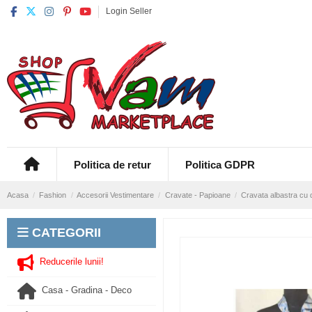
Login Seller
Politica de retur
Politica GDPR
Acasa
Fashion
Accesorii Vestimentare
Cravate - Papioane
Cravata albastra cu 
CATEGORII
Reducerile lunii!
Casa - Gradina - Deco