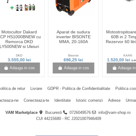
Motocultor Dakard
Aparat de sudura
Motostropitoa
7CP HS1000BNEW cu
inverter BISONTE
60B in 2 Tim
Remorca DKD
MMA, 20-160A
Rezervor 60 lit
LY500NEW si Uleiuri
DKD
Bisonte
KAAN
3.555,00 lei
696,25 lei
1.520,00 lei
1.6
Adauga in cos
Adauga in cos
Adauga in
olitica de retur
Livrare
GDPR - Politica de Confidentialitate
Politica co
acteaza-ne
Conecteaza-te
Identitate
Istoric comenzi
Adrese
Urmar
VAM Marketplace
Bucuresti
0726049576
info@vam-shop.ro
CUI 44215680 - RC J2021007946409