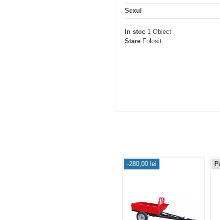
Sexul
In stoc
1 Obiect
Stare
Folosit
-280,00 lei
P