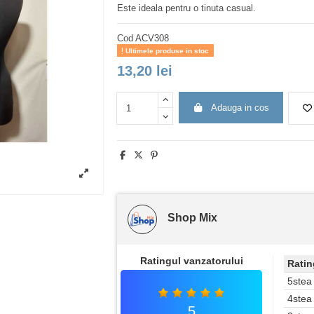
Este ideala pentru o tinuta casual.
Cod
ACV308
Ultimele produse in stoc
13,20 lei
Adauga in cos
Shop Mix
Ratingul vanzatorului
Ratin
5stea
4stea
5