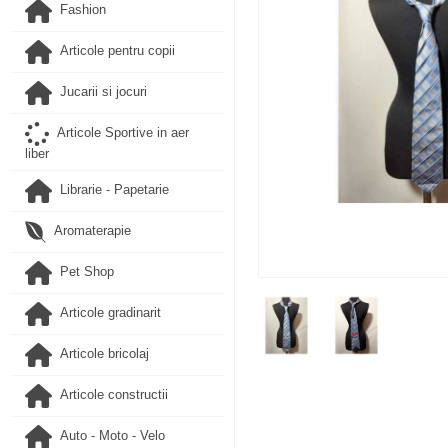
Fashion
Articole pentru copii
Jucarii si jocuri
Articole Sportive in aer
liber
Librarie - Papetarie
Aromaterapie
Pet Shop
Articole gradinarit
Articole bricolaj
Articole constructii
Auto - Moto - Velo