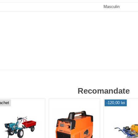
Masculin
Recomandate
achet
-120,00 lei