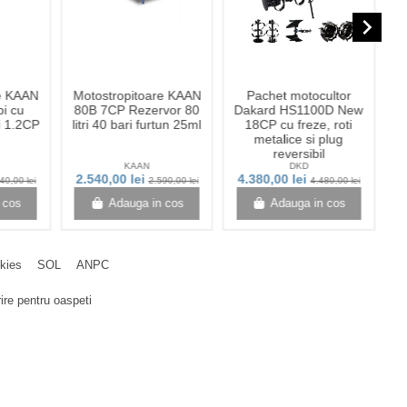
navigate_next
re KAAN
Motostropitoare KAAN
Pachet motocultor
pi cu
80B 7CP Rezervor 80
Dakard HS1100D New
ri 1.2CP
litri 40 bari furtun 25ml
18CP cu freze, roti
p
metalice si plug
reversibil
KAAN
DKD
2.540,00 lei
4.380,00 lei
40,00 lei
2.590,00 lei
4.480,00 lei
 cos
Adauga in cos
Adauga in cos
okies
SOL
ANPC
ire pentru oaspeti