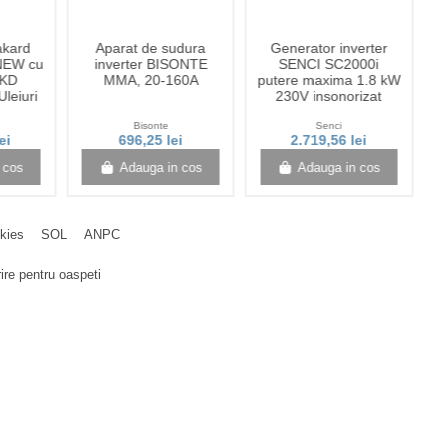
akard
Aparat de sudura
Generator inverter
M
NEW cu
inverter BISONTE
SENCI SC2000i
DKD
MMA, 20-160A
putere maxima 1.8 kW
R
leiuri
230V insonorizat
Bisonte
Senci
ei
696,25 lei
2.719,56 lei
1
 cos
Adauga in cos
Adauga in cos
okies
SOL
ANPC
ire pentru oaspeti