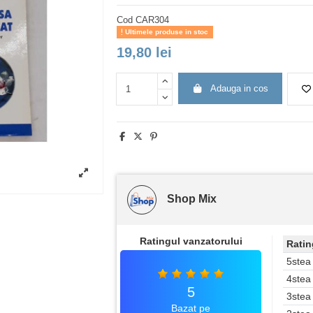
Cod
CAR304
Ultimele produse in stoc
19,80 lei
Adauga in cos
Shop Mix
Ratingul vanzatorului
Ratin
5stea
4stea
5
3stea
Bazat pe