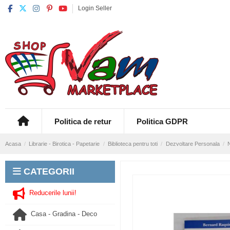
Login Seller
Politica de retur
Politica GDPR
Acasa
Librarie - Birotica - Papetarie
Biblioteca pentru toti
Dezvoltare Personala
N
CATEGORII
Reducerile lunii!
Casa - Gradina - Deco