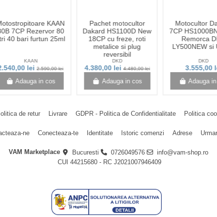
otostropitoare KAAN
Pachet motocultor
Motocultor D
80B 7CP Rezervor 80
Dakard HS1100D New
7CP HS1000B
itri 40 bari furtun 25ml
18CP cu freze, roti
Remorca 
metalice si plug
LY500NEW si U
reversibil
KAAN
DKD
DKD
2.540,00 lei
4.380,00 lei
3.555,00 l
2.590,00 lei
4.480,00 lei
Adauga in cos
Adauga in cos
Adauga in
olitica de retur
Livrare
GDPR - Politica de Confidentialitate
Politica co
acteaza-ne
Conecteaza-te
Identitate
Istoric comenzi
Adrese
Urmar
VAM Marketplace
Bucuresti
0726049576
info@vam-shop.ro
CUI 44215680 - RC J2021007946409