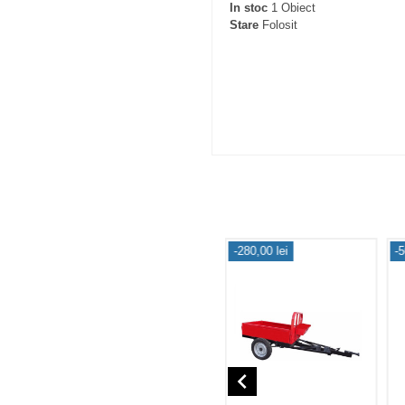
In stoc
1 Obiect
Stare
Folosit
-280,00 lei
-5
navigate_before