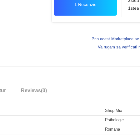
2stea
1 Recenzie
1stea
Prin acest Marketplace s
Va rugam sa verificati
tur
Reviews
(0)
Shop Mix
Psihologie
Romana