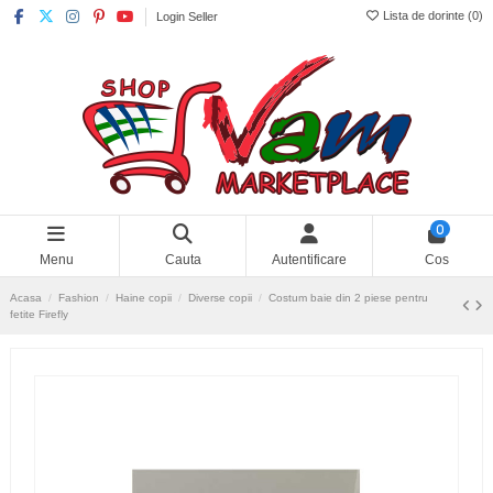
Lista de dorinte (
0
)
Login Seller
0
Menu
Cauta
Autentificare
Cos
Acasa
Fashion
Haine copii
Diverse copii
Costum baie din 2 piese pentru
fetite Firefly