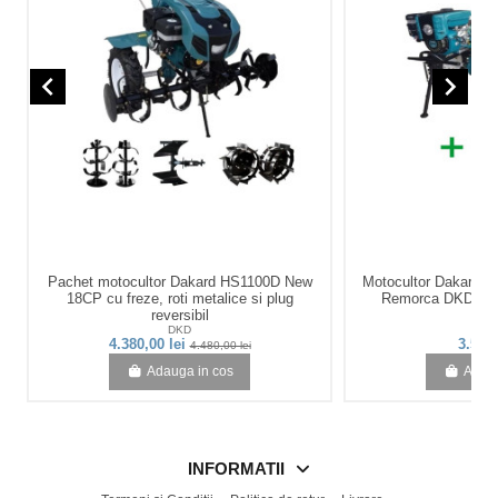
navigate_before
navigate_next
Pachet motocultor Dakard HS1100D New
Motocultor Dakard
18CP cu freze, roti metalice si plug
Remorca DKD LY5
reversibil
DKD
D
4.380,00 lei
3.555,
4.480,00 lei
Adauga in cos
Adaug
INFORMATII