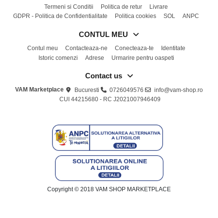
Termeni si Conditii
Politica de retur
Livrare
GDPR - Politica de Confidentialitate
Politica cookies
SOL
ANPC
CONTUL MEU
Contul meu
Contacteaza-ne
Conecteaza-te
Identitate
Istoric comenzi
Adrese
Urmarire pentru oaspeti
Contact us
VAM Marketplace
Bucuresti
0726049576
info@vam-shop.ro
CUI 44215680 - RC J2021007946409
Copyright © 2018 VAM SHOP MARKETPLACE