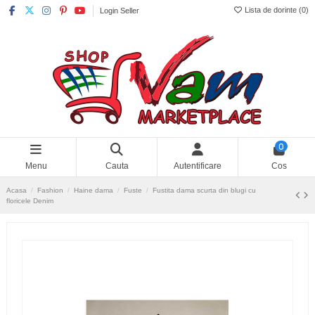
Lista de dorinte (
0
)
Login Seller
0
Menu
Cauta
Autentificare
Cos
Acasa
Fashion
Haine dama
Fuste
Fustita dama scurta din blugi cu
floricele Denim