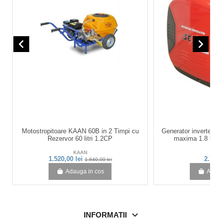
navigate_before
navigate_next
Motostropitoare KAAN 60B in 2 Timpi cu
Generator inverter 
Rezervor 60 litri 1.2CP
maxima 1.8 kW 2
KAAN
Se
1.520,00 lei
2.719,
1.640,00 lei
Adauga in cos
Adaug
INFORMATII