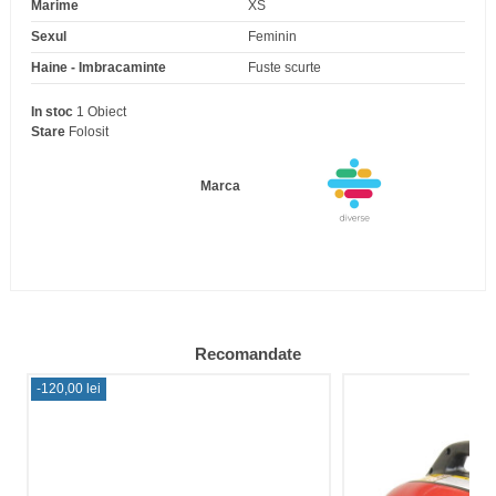
Marime
XS
Sexul
Feminin
Haine - Imbracaminte
Fuste scurte
In stoc
1 Obiect
Stare
Folosit
Marca
Recomandate
-120,00 lei