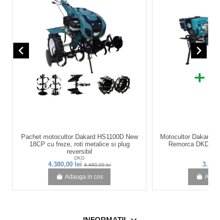
navigate_before
navigate_next
Pachet motocultor Dakard HS1100D New
Motocultor Dakard
18CP cu freze, roti metalice si plug
Remorca DKD LY5
reversibil
DKD
D
4.380,00 lei
3.555,
4.480,00 lei
Adauga in cos
Adaug
INFORMATII