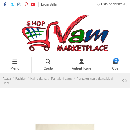
Lista de dorinte (
0
)
Login Seller
0
Menu
Cauta
Autentificare
Cos
Acasa
Fashion
Haine dama
Pantaloni dama
Pantaloni scurti dama blugi
H&M