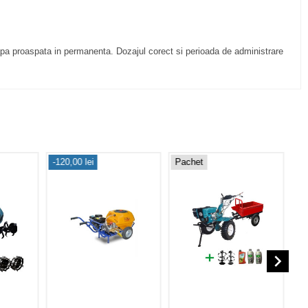
 apa proaspata in permanenta. Dozajul corect si perioada de administrare
-120,00 lei
Pachet
navigate_next