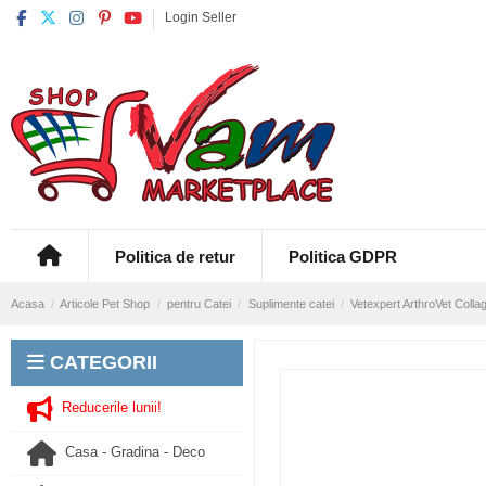
Login Seller
Politica de retur
Politica GDPR
Acasa
Articole Pet Shop
pentru Catei
Suplimente catei
Vetexpert ArthroVet Collage
CATEGORII
Reducerile lunii!
Casa - Gradina - Deco