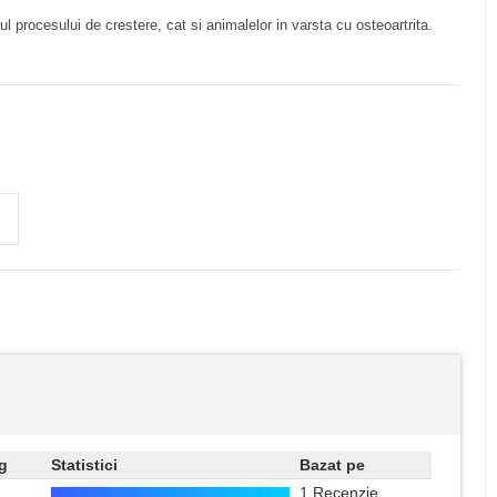
ul procesului de crestere, cat si animalelor in varsta cu osteoartrita.
g
Statistici
Bazat pe
1 Recenzie