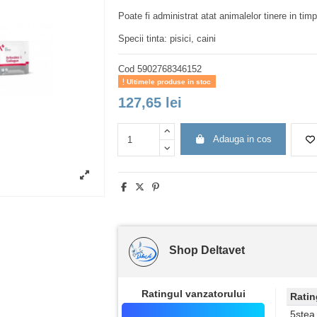
Poate fi administrat atat animalelor tinere in timp
Specii tinta: pisici, caini
Cod
5902768346152
Ultimele produse in stoc
127,65 lei
Adauga in cos
Shop Deltavet
Ratingul vanzatorului
Ratin
5stea