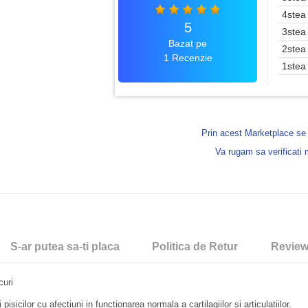
4stea
5
3stea
Bazat pe
2stea
1 Recenzie
1stea
Prin acest Marketplace s
Va rugam sa verificati
S-ar putea sa-ti placa
Politica de Retur
Revie
curi
sicilor cu afectiuni in functionarea normala a cartilagiilor si articulatiilor.