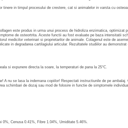
r tinere in timpul procesului de crestere, cat si animalelor in varsta cu osteoar
llagen este produs in urma unui process de hidroliza enzimatica, optimizat pent
u simptome de osteortrita. Aceste functii au fost evaluate pe baza intensitatii sch
torul medicilor veterinari si proprietarilor de animale. Colagenul este de ase
licate in degradarea cartilagiului articular. Rezultatele studiilor au demonst
eala si expunere directa la soare, la temperaturi de pana la 25°C.
 A nu se lasa la indemana copiilor! Respectati instructiunile de pe ambalaj. Co
ea schimbari de dozaj sau mod de folosire in functie de simptomele individual
imi 0%, Cenusa 0.41%, Fibre 1.04%, Umiditate 5.46%.