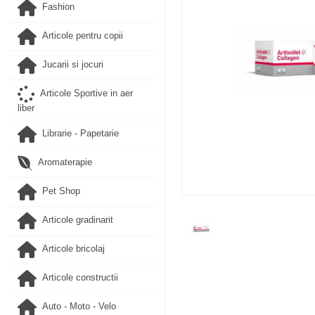
Fashion
Articole pentru copii
Jucarii si jocuri
Articole Sportive in aer
liber
Librarie - Papetarie
Aromaterapie
Pet Shop
Articole gradinarit
Articole bricolaj
Articole constructii
Auto - Moto - Velo