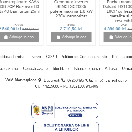
otostropitoare KAAN
Generator inverter
Pachet motoc
80B 7CP Rezervor 80
SENCI SC2000i
Dakard HS110
itri 40 bari furtun 25ml
putere maxima 1.8 kW
18CP cu freze
230V insonorizat
metalice si 
reversibi
KAAN
Senci
DKD
2.540,00 lei
2.719,56 lei
4.380,00 lei
2.590,00 lei
4.4
Adauga in cos
Adauga in cos
Adauga in
olitica de retur
Livrare
GDPR - Politica de Confidentialitate
Politica co
acteaza-ne
Conecteaza-te
Identitate
Istoric comenzi
Adrese
Urmar
VAM Marketplace
Bucuresti
0726049576
info@vam-shop.ro
CUI 44215680 - RC J2021007946409