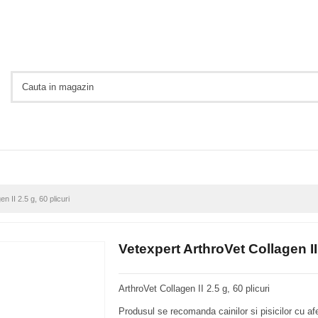
n II 2.5 g, 60 plicuri
Vetexpert ArthroVet Collagen II 
ArthroVet Collagen II 2.5 g, 60 plicuri
Produsul se recomanda cainilor si pisicilor cu afect