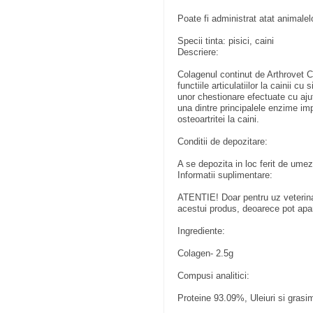
Poate fi administrat atat animalelo
Specii tinta: pisici, caini
Descriere:
Colagenul continut de Arthrovet Co
functiile articulatiilor la cainii c
unor chestionare efectuate cu aju
una dintre principalele enzime imp
osteoartritei la caini.
Conditii de depozitare:
A se depozita in loc ferit de umez
Informatii suplimentare:
ATENTIE! Doar pentru uz veterinar!
acestui produs, deoarece pot apar
Ingrediente:
Colagen- 2.5g
Compusi analitici:
Proteine 93.09%, Uleiuri si gras