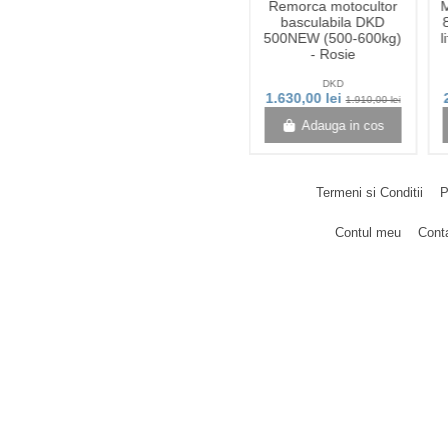
udura
Ulei de Magneziu cu
Remorca motocultor
M
SONTE
spray 50ml
basculabila DKD
60A
500NEW (500-600kg)
l
- Rosie
Zanna
DKD
ei
27,00 lei
1.630,00 lei
1.910,00 lei
n cos
View
Adauga in cos
Termeni si Conditii
P
Contul meu
Cont