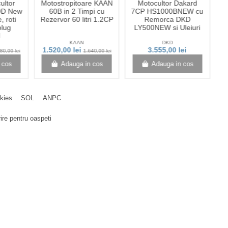
ultor
Motostropitoare KAAN
Motocultor Dakard
0D New
60B in 2 Timpi cu
7CP HS1000BNEW cu
, roti
Rezervor 60 litri 1.2CP
Remorca DKD
plug
LY500NEW si Uleiuri
l
KAAN
DKD
1.520,00 lei
3.555,00 lei
80,00 lei
1.640,00 lei
 cos
Adauga in cos
Adauga in cos
okies
SOL
ANPC
ire pentru oaspeti