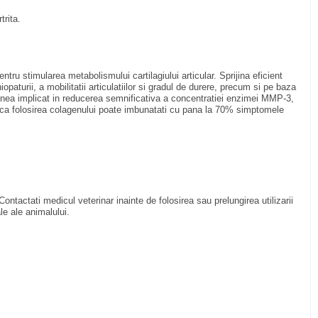
trita.
ru stimularea metabolismului cartilagiului articular. Sprijina eficient
iopaturii, a mobilitatii articulatiilor si gradul de durere, precum si pe baza
menea implicat in reducerea semnificativa a concentratiei enzimei MMP-3,
rat ca folosirea colagenului poate imbunatati cu pana la 70% simptomele
ntactati medicul veterinar inainte de folosirea sau prelungirea utilizarii
e ale animalului.