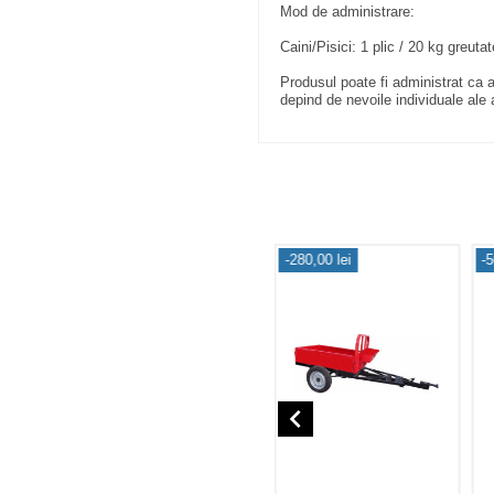
Mod de administrare:
Caini/Pisici: 1 plic / 20 kg greuta
Produsul poate fi administrat ca 
depind de nevoile individuale ale a
-280,00 lei
-5
navigate_before
Stoc epuizat